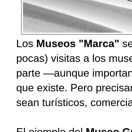
Los
Museos "Marca"
se
pocas) visitas a los mus
parte —aunque important
que existe. Pero precis
sean turísticos, comercial
El ejemplo del
Museo G