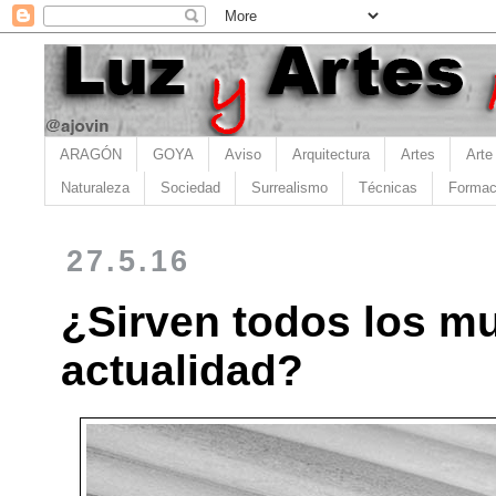
ARAGÓN
GOYA
Aviso
Arquitectura
Artes
Arte
Naturaleza
Sociedad
Surrealismo
Técnicas
Formac
27.5.16
¿Sirven todos los mus
actualidad?