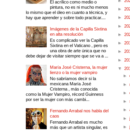
►
20
El acrílico como medio o
pintura, no es ni mucho menos
►
20
lo mismo que el óleo en cuanto a técnica, y
►
20
hay que aprender y sobre todo practicar....
►
20
Imágenes de la Capilla Sixtina
en alta resolución
►
20
Es complicado ver la Capilla
►
20
Sixtina en el Vaticano , pero es
una obra de arte única que no
►
20
debe dejar de visitar siempre que se va a ...
►
20
María José Cristerna, la mujer
▼
20
lienzo o la mujer vampiro
►
No sabríamos decir si la
mexicana María José
►
Cristerna , más conocida
►
como la Mujer Vampiro, récord Guinness
por ser la mujer con más cambi...
►
►
Fernando Arrabal nos habla del
caos
►
Fernando Arrabal es mucho
►
más que un artista singular, es