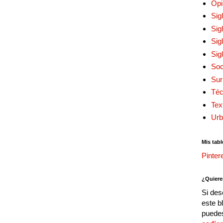
Opi
Sig
Sig
Sig
Sig
Soc
Sur
Téc
Tex
Urb
Mis tabl
Pinter
¿Quiere
Si des
este b
puedes