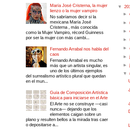
María José Cristerna, la mujer
▼
20
lienzo o la mujer vampiro
►
No sabríamos decir si la
mexicana María José
►
Cristerna , más conocida
►
como la Mujer Vampiro, récord Guinness
por ser la mujer con más cambi...
►
►
Fernando Arrabal nos habla del
caos
►
Fernando Arrabal es mucho
►
más que un artista singular, es
uno de los últimos ejemplos
▼
del surrealismo artístico plural que quedan
en el mun...
Guía de Composición Artística
básica para iniciarse en el Arte
El Arte no se construye —casi
nunca— dejando que los
elementos caigan sobre un
plano y resulten bellos a la mirada tras caer
o depositarse a...