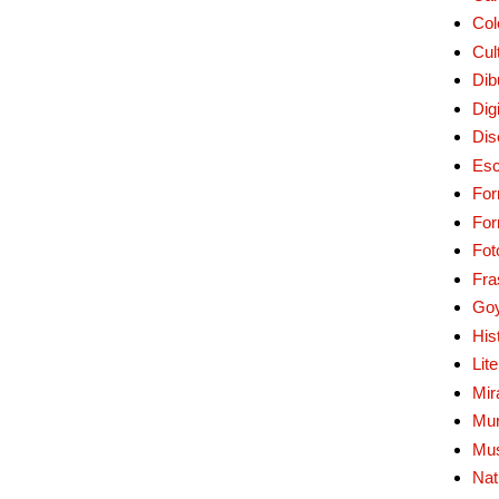
Col
Cul
Dib
Digi
Dis
Esc
For
Fo
Fot
Fra
Go
His
Lit
Mir
Mur
Mu
Nat