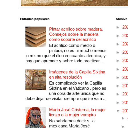
Entradas populares
Archivo
►
20
Pintar acrílico sobre madera.
Consejos sobre la madera
►
20
como soporte del acrílico
►
20
El acrílico como medio o
pintura, no es ni mucho menos
►
20
lo mismo que el óleo en cuanto a técnica, y
►
20
hay que aprender y sobre todo practicar....
►
20
Imágenes de la Capilla Sixtina
en alta resolución
►
20
Es complicado ver la Capilla
►
20
Sixtina en el Vaticano , pero es
una obra de arte única que no
►
20
debe dejar de visitar siempre que se va a ...
►
20
María José Cristerna, la mujer
▼
20
lienzo o la mujer vampiro
►
No sabríamos decir si la
mexicana María José
►