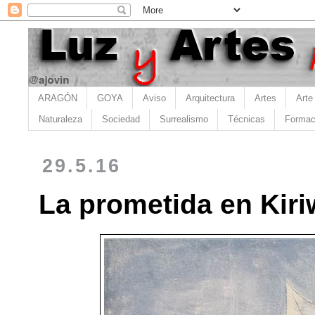
ARAGÓN
GOYA
Aviso
Arquitectura
Artes
Arte
Naturaleza
Sociedad
Surrealismo
Técnicas
Formac
29.5.16
La prometida en Kir