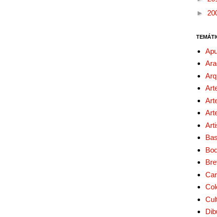
►
20
TEMÁTI
Apu
Ara
Arq
Art
Art
Art
Art
Bas
Bo
Bre
Car
Col
Cul
Dib