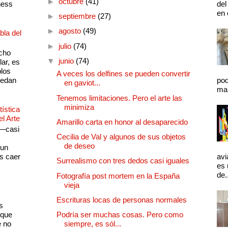
►
octubre
(41)
ness
del
en 
►
septiembre
(27)
►
agosto
(49)
bla del
►
julio
(74)
cho
▼
junio
(74)
lar, es
plos
A veces los delfines se pueden convertir
quedan
pod
en gaviot...
mal
Tenemos limitaciones. Pero el arte las
minimiza
ística
el Arte
Amarillo carta en honor al desaparecido
 —casi
Cecilia de Val y algunos de sus objetos
s
de deseo
 un
as caer
avi
Surrealismo con tres dedos casi iguales
es 
de.
Fotografía post mortem en la España
vieja
Escrituras locas de personas normales
s
 que
Podría ser muchas cosas. Pero como
e no
siempre, es sól...