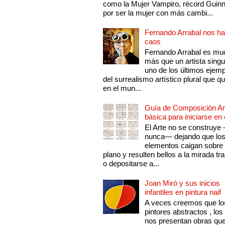
como la Mujer Vampiro, récord Guin
por ser la mujer con más cambi...
Fernando Arrabal nos ha
caos
Fernando Arrabal es mu
más que un artista singu
uno de los últimos ejem
del surrealismo artístico plural que 
en el mun...
Guía de Composición Art
básica para iniciarse en 
El Arte no se construye
nunca— dejando que lo
elementos caigan sobre
plano y resulten bellos a la mirada tr
o depositarse a...
Joan Miró y sus inicios
infantiles en pintura naif
A veces creemos que lo
pintores abstractos , los
nos presentan obras qu