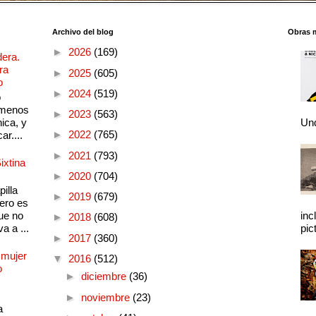
Archivo del blog
Obras 
►
2026
(169)
dera.
ra
►
2025
(605)
o
►
2024
(519)
o
 menos
►
2023
(563)
ica, y
Und
►
2022
(765)
ar....
►
2021
(793)
ixtina
►
2020
(704)
illa
►
2019
(679)
pero es
ue no
inc
►
2018
(608)
a a ...
pic
►
2017
(360)
 mujer
▼
2016
(512)
o
►
diciembre
(36)
►
noviembre
(23)
a