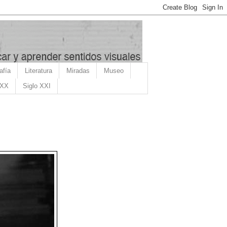
afía
Literatura
Miradas
Museo
 XX
Siglo XXI