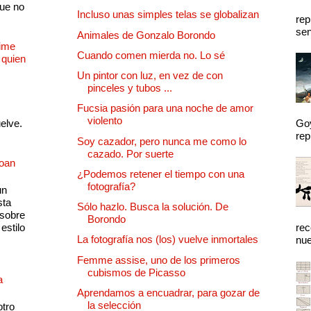
que no
Incluso unas simples telas se globalizan
rep
sen
Animales de Gonzalo Borondo
Dime
Cuando comen mierda no. Lo sé
 quien
Un pintor con luz, en vez de con
pinceles y tubos ...
Fucsia pasión para una noche de amor
violento
uelve.
Goy
rep
Soy cazador, pero nunca me como lo
cazado. Por suerte
Joan
¿Podemos retener el tiempo con una
fotografía?
un
sta
Sólo hazlo. Busca la solución. De
 sobre
Borondo
estilo
rec
La fotografía nos (los) vuelve inmortales
nue
Femme assise, uno de los primeros
cubismos de Picasso
a
Aprendamos a encuadrar, para gozar de
la selección
otro