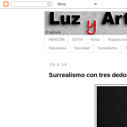
ARAGÓN
GOYA
Aviso
Arquitectur
Naturaleza
Sociedad
Surrealismo
T
28.6.16
Surrealismo con tres dedos