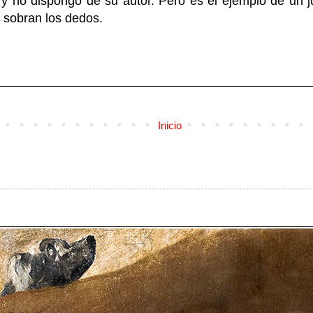
et y no dispongo de su autor. Pero es el ejemplo de un 
 sobran los dedos.
Inicio