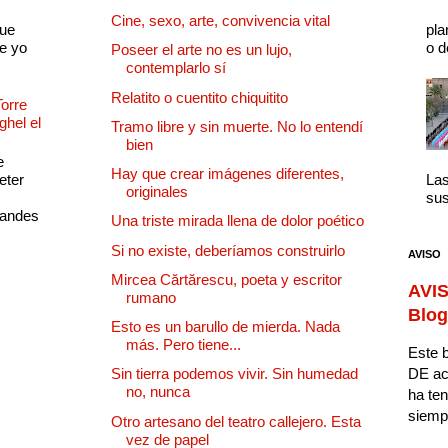
Cine, sexo, arte, convivencia vital
que
pla
e yo
o d
Poseer el arte no es un lujo,
contemplarlo sí
Relatito o cuentito chiquitito
Torre
ghel el
Tramo libre y sin muerte. No lo entendí
bien
e
Hay que crear imágenes diferentes,
eter
Las
originales
sus
randes
Una triste mirada llena de dolor poético
Si no existe, deberíamos construirlo
AVISO
Mircea Cărtărescu, poeta y escritor
AVIS
rumano
Blog
Esto es un barullo de mierda. Nada
más. Pero tiene...
Este b
DE ac
Sin tierra podemos vivir. Sin humedad
no, nunca
ha ten
siempr
Otro artesano del teatro callejero. Esta
vez de papel