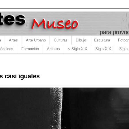
a
Artes
Arte Urbano
Culturas
Dibujo
Escultura
Fotogr
écnicas
Formación
Artistas
< Siglo XIX
Siglo XIX
Siglo
 casi iguales