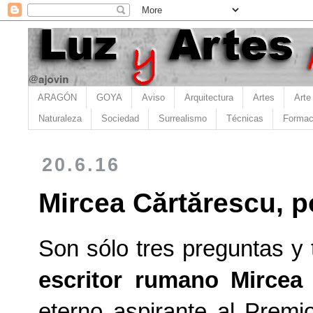
ARAGÓN
GOYA
Aviso
Arquitectura
Artes
Arte
Naturaleza
Sociedad
Surrealismo
Técnicas
Formac
20.6.16
Mircea Cărtărescu, p
Son sólo tres preguntas y 
escritor rumano Mircea
eterno aspirante al Premi