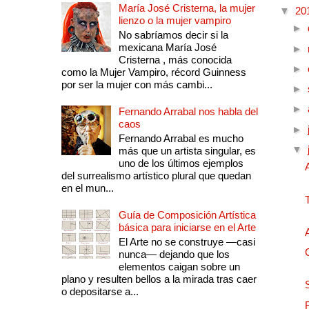
María José Cristerna, la mujer
▼
20
lienzo o la mujer vampiro
►
No sabríamos decir si la
mexicana María José
►
Cristerna , más conocida
►
como la Mujer Vampiro, récord Guinness
por ser la mujer con más cambi...
►
►
Fernando Arrabal nos habla del
caos
►
Fernando Arrabal es mucho
▼
más que un artista singular, es
uno de los últimos ejemplos
del surrealismo artístico plural que quedan
en el mun...
Guía de Composición Artística
básica para iniciarse en el Arte
El Arte no se construye —casi
nunca— dejando que los
elementos caigan sobre un
plano y resulten bellos a la mirada tras caer
o depositarse a...