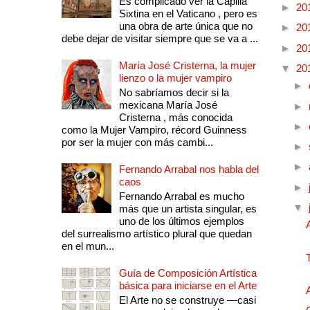
Es complicado ver la Capilla
►
20
Sixtina en el Vaticano , pero es
una obra de arte única que no
►
20
debe dejar de visitar siempre que se va a ...
►
20
María José Cristerna, la mujer
▼
20
lienzo o la mujer vampiro
►
No sabríamos decir si la
mexicana María José
►
Cristerna , más conocida
►
como la Mujer Vampiro, récord Guinness
por ser la mujer con más cambi...
►
►
Fernando Arrabal nos habla del
caos
►
Fernando Arrabal es mucho
▼
más que un artista singular, es
uno de los últimos ejemplos
del surrealismo artístico plural que quedan
en el mun...
Guía de Composición Artística
básica para iniciarse en el Arte
El Arte no se construye —casi