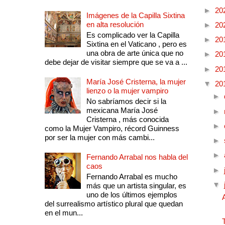
►
20
Imágenes de la Capilla Sixtina
en alta resolución
►
20
Es complicado ver la Capilla
►
20
Sixtina en el Vaticano , pero es
una obra de arte única que no
►
20
debe dejar de visitar siempre que se va a ...
►
20
María José Cristerna, la mujer
▼
20
lienzo o la mujer vampiro
►
No sabríamos decir si la
mexicana María José
►
Cristerna , más conocida
►
como la Mujer Vampiro, récord Guinness
por ser la mujer con más cambi...
►
►
Fernando Arrabal nos habla del
caos
►
Fernando Arrabal es mucho
▼
más que un artista singular, es
uno de los últimos ejemplos
del surrealismo artístico plural que quedan
en el mun...