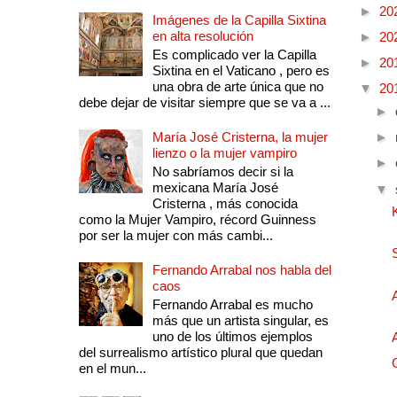
►
20
Imágenes de la Capilla Sixtina
en alta resolución
►
20
Es complicado ver la Capilla
►
20
Sixtina en el Vaticano , pero es
una obra de arte única que no
▼
20
debe dejar de visitar siempre que se va a ...
►
María José Cristerna, la mujer
►
lienzo o la mujer vampiro
►
No sabríamos decir si la
mexicana María José
▼
Cristerna , más conocida
como la Mujer Vampiro, récord Guinness
por ser la mujer con más cambi...
Fernando Arrabal nos habla del
caos
Fernando Arrabal es mucho
más que un artista singular, es
uno de los últimos ejemplos
del surrealismo artístico plural que quedan
en el mun...