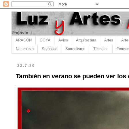
ARAGÓN
GOYA
Aviso
Arquitectura
Artes
Arte
Naturaleza
Sociedad
Surrealismo
Técnicas
Formac
22.7.20
También en verano se pueden ver los 