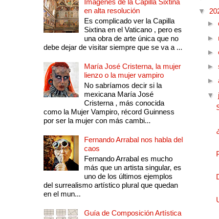
Imágenes de la Capilla Sixtina
en alta resolución
▼
20
Es complicado ver la Capilla
►
Sixtina en el Vaticano , pero es
►
una obra de arte única que no
debe dejar de visitar siempre que se va a ...
►
María José Cristerna, la mujer
►
lienzo o la mujer vampiro
►
No sabríamos decir si la
mexicana María José
▼
Cristerna , más conocida
como la Mujer Vampiro, récord Guinness
por ser la mujer con más cambi...
Fernando Arrabal nos habla del
caos
Fernando Arrabal es mucho
más que un artista singular, es
uno de los últimos ejemplos
del surrealismo artístico plural que quedan
en el mun...
Guía de Composición Artística