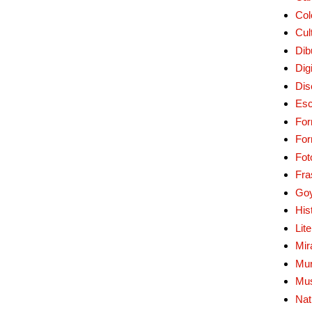
Col
Cul
Dib
Digi
Dis
Esc
For
Fo
Fot
Fra
Go
His
Lit
Mir
Mur
Mu
Nat