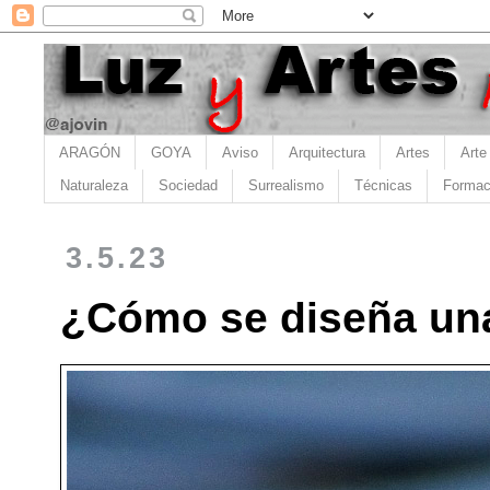
ARAGÓN
GOYA
Aviso
Arquitectura
Artes
Arte
Naturaleza
Sociedad
Surrealismo
Técnicas
Formac
3.5.23
¿Cómo se diseña una