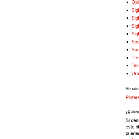
Opi
Sig
Sig
Sig
Sig
Soc
Sur
Téc
Tex
Urb
Mis tabl
Pinter
¿Quiere
Si des
este b
puedes