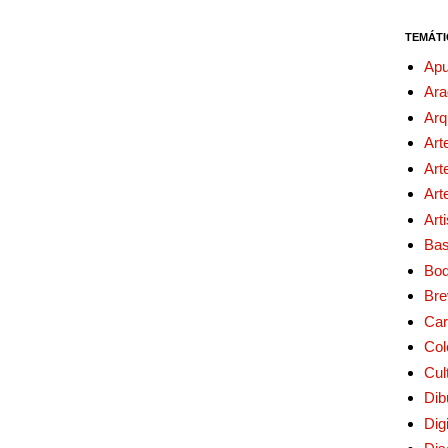
TEMÁTI
Apu
Ara
Arq
Art
Art
Art
Art
Bas
Bo
Bre
Car
Col
Cul
Dib
Digi