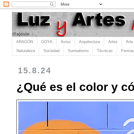
ARAGÓN
GOYA
Aviso
Arquitectura
Artes
Arte
Naturaleza
Sociedad
Surrealismo
Técnicas
Formac
15.8.24
¿Qué es el color y c