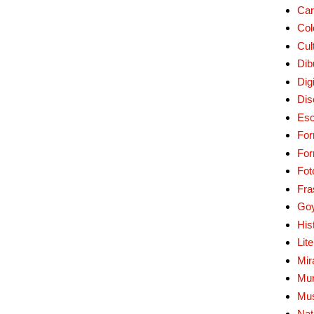
Car
Col
Cul
Dib
Digi
Dis
Esc
For
Fo
Fot
Fra
Go
His
Lit
Mir
Mur
Mu
Nat