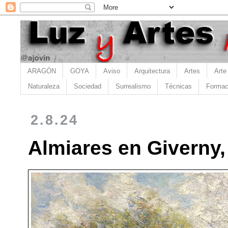
ARAGÓN
GOYA
Aviso
Arquitectura
Artes
Arte
Naturaleza
Sociedad
Surrealismo
Técnicas
Formac
2.8.24
Almiares en Giverny