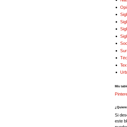
Opi
Sig
Sig
Sig
Sig
Soc
Sur
Téc
Tex
Urb
Mis tabl
Pinter
¿Quiere
Si des
este b
puedes