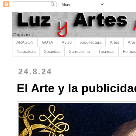
ARAGÓN
GOYA
Aviso
Arquitectura
Artes
Arte
Naturaleza
Sociedad
Surrealismo
Técnicas
Formac
24.8.24
El Arte y la publicida