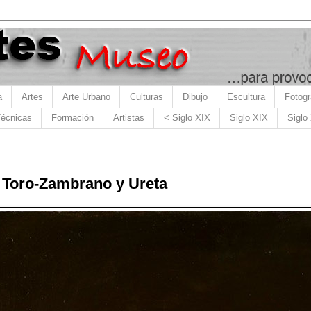
a
Artes
Arte Urbano
Culturas
Dibujo
Escultura
Fotogr
écnicas
Formación
Artistas
< Siglo XIX
Siglo XIX
Siglo
 Toro-Zambrano y Ureta