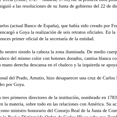
iguió a las resoluciones de su Junta de gobierno del 22 de 
rlos (actual Banco de España), que había sido creado por Fr
encargó a Goya la realización de seis retratos oficiales. En l
ces primer oficial de la secretaría de la entidad.
do neutro siendo la cabeza la zona iluminada. De medio cuerpo
haleco del mismo color con botones dorados, camisa blanca co
a mano derecha descansa en el chaleco y la izquierda se apoy
nal del Prado, Amutio, hizo desaparecer una cruz de Carlos II
dro por Goya.
tres primeros directores de la institución, nombrado en 1783 
 en la materia, sobre todo en las relaciones con América. Su a
omo ministro honorario del Consejo Real de la Junta de Com
 la Real y Distinguida Orden de Carlos III; se sabe que Zam