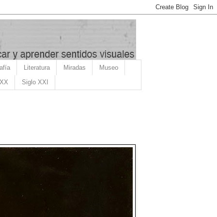
afía
Literatura
Miradas
Museo
 XX
Siglo XXI