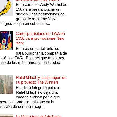
Este cartel de Andy Warhol de
1967 era para anunciar un
disco y unas actuaciones del
grupo de rock The Velvet
erground que en este caso...
Cartel publicitario de TWA en
1956 para promocionar New
York
Este es un cartel turístico,
para publicitar la compañía de
ación de TWA . El cartel que muestras
uno de los más famosos de la edad
..
Rafal Milach y una imagen de
su proyecto The Winners
El artista fotógrafo polaco
Rafal Milach no deja una
imagen curiosa por lo que
resenta como ejemplo que da la
sación de ser una image...
La IA trastoca el Arte hacia