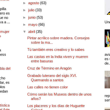
►
agosto
(63)
illa
►
julio
(33)
pero es
►
junio
(53)
ue no
a a ...
Und
►
mayo
(66)
 mujer
▼
abril
(35)
o
Pintar acrílico sobre madera. Consejos
sobre la ma...
Tú también eres creativo y lo sabes
a
ness
avi
Las castas en la India viven y mueren
es 
entre basuras
de.
Cruz de Término en Aragón
bla del
Grabado luterano del siglo XVI.
cho
Quemando a santos
lar, es
plos
Las calles no tienen color
quedan
Cómo serán los Museos dentro de unos
rep
años?
sen
ística
Los placeres y los días de Huguette
el Arte