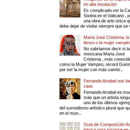
en alta resolución
Es complicado ver la Cap
Sixtina en el Vaticano , 
una obra de arte única q
debe dejar de visitar siempre que se v
María José Cristerna, la
lienzo o la mujer vampir
No sabríamos decir si la
mexicana María José
Cristerna , más conocid
como la Mujer Vampiro, récord Guin
por ser la mujer con más cambi...
Fernando Arrabal nos ha
caos
Fernando Arrabal es mu
más que un artista singu
uno de los últimos ejem
del surrealismo artístico plural que 
en el mun...
Guía de Composición Art
básica para iniciarse en 