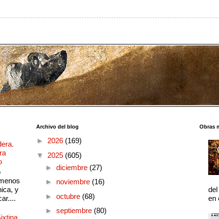
Archivo del blog
Obras 
►
2026
(169)
dera.
ra
▼
2025
(605)
o
►
diciembre
(27)
o
 menos
►
noviembre
(16)
ica, y
del
►
octubre
(68)
ar....
en 
►
septiembre
(80)
ixtina