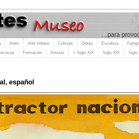
a
Artes
Arte Urbano
Culturas
Dibujo
Escultura
Fotogr
écnicas
Formación
Artistas
< Siglo XIX
Siglo XIX
Siglo
al, español