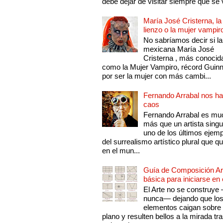
debe dejar de visitar siempre que se v
María José Cristerna, la
lienzo o la mujer vampir
No sabríamos decir si la
mexicana María José
Cristerna , más conocid
como la Mujer Vampiro, récord Guin
por ser la mujer con más cambi...
Fernando Arrabal nos ha
caos
Fernando Arrabal es mu
más que un artista singu
uno de los últimos ejem
del surrealismo artístico plural que 
en el mun...
Guía de Composición Art
básica para iniciarse en 
El Arte no se construye
nunca— dejando que lo
elementos caigan sobre
plano y resulten bellos a la mirada tr