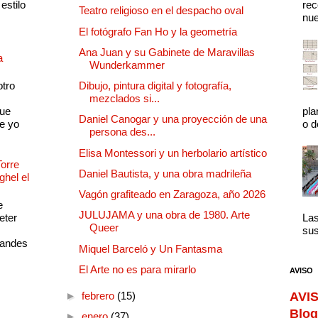
estilo
rec
Teatro religioso en el despacho oval
nue
El fotógrafo Fan Ho y la geometría
Ana Juan y su Gabinete de Maravillas
a
Wunderkammer
otro
Dibujo, pintura digital y fotografía,
mezclados si...
que
pla
Daniel Canogar y una proyección de una
e yo
o d
persona des...
Elisa Montessori y un herbolario artístico
Torre
Daniel Bautista, y una obra madrileña
ghel el
Vagón grafiteado en Zaragoza, año 2026
e
JULUJAMA y una obra de 1980. Arte
eter
Las
Queer
sus
randes
Miquel Barceló y Un Fantasma
El Arte no es para mirarlo
AVISO
►
febrero
(15)
AVIS
Blog
►
enero
(37)