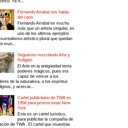
tórico. Ya n...
Fernando Arrabal nos habla
del caos
Fernando Arrabal es mucho
más que un artista singular, es
uno de los últimos ejemplos
 surrealismo artístico plural que quedan
el mun...
Seguimos mezclando Arte y
Religión
El Arte en la antigüedad tenía
poderes mágicos, pues era
capaz de vencer a los
eres de la naturaleza, a los espíritus
ignos, y acercar...
Cartel publicitario de TWA en
1956 para promocionar New
York
Este es un cartel turístico,
para publicitar la compañía de
ación de TWA . El cartel que muestras