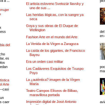
a a ...
pic
El artista esloveno Svetozár Ilavsky y
uno de sus ...
 mujer
o
Las heridas ilógicas, con la sangre ya
seca
Goya y sus obras de El Duque de
a
Wellington
ness
del
en 
Fashion Arte en el mundo del Arte
La Venida de la Virgen a Zaragoza
bla del
La caída de los gigantes, de Francisco
cho
Bayeu
lar, es
Era un orden casi militar
plos
quedan
pod
Los Cadáveres Exquisitos de Txuspo
mal
Poyo
La ¿auténtica? imagen de la Virgen
ística
María
el Arte
 —casi
Teatro Campos Elíseos de Bilbao,
s
maravillosa portada
 un
Impresión digital de José Antonio
as caer
avi