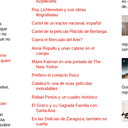
Azpilikueta
es 
de.
Roy Lichtenstein y sus obras
litografiadas
Cartel de un tractor nacional, español
s
 que
Cartel de la película Plácido de Berlanga
e no
que no
Caerá el Mercado del Arte?
rep
Anna Repullo y unas cabras en el
sen
campo
Dime
 quien
Maira Kalman en una portada de The
New Yorker
Prefiero el contacto físico
Calabuch, una de esas películas
uelve.
Goy
inolvidables
rep
Rafael Pertús y un cuadro histórico
Joan
El Greco y su Sagrada Familia con
Santa Ana
un
En las Delicias de Zaragoza, también se
sta
sueña
 sobre