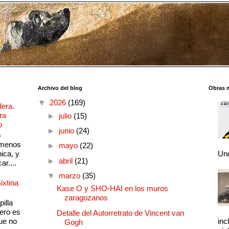
Archivo del blog
Obras 
▼
2026
(169)
dera.
ra
►
julio
(15)
o
►
junio
(24)
o
 menos
►
mayo
(22)
ica, y
Und
►
abril
(21)
ar....
▼
marzo
(35)
ixtina
Kase O y SHO-HAI en los muros
zaragozanos
illa
pero es
Detalle del Autorretrato de Vincent van
ue no
inc
Gogh