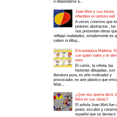
o depositarse a...
Joan Miró y sus inicios
infantiles en pintura naif
A veces creemos que lo
pintores abstractos , los
nos presentan obras qu
reflejan realidades, simplemente es 
saben ni dibuj...
Encantadora Maitena. 
con quien sales y te diré
eres
El comic, la viñeta, las
historias dibujadas, son
literatura pura, es arte motivador y
provocador, es arte plástico que env
Mait...
¿Qué nos quería decir 
Miró en sus obras?
El artista Joan Miró fue 
pintor, escultor y cerami
español que se destacó