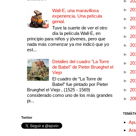
►
20
►
20
Wall-E, una maravillosa
experiencia. Una película
►
20
genial.
►
20
Tuve la suerte de ver el otro
día la película Wall-E, en
►
20
principio para niños y jóvenes, pero que
nada más comenzar ya me indicó que yo
►
20
est...
►
20
Detalles del cuadro "La Torre
►
20
de Babel" de Pieter Brueghel el
►
20
Viejo
El cuadro de “La Torre de
►
20
Babel” fue pintado por Pieter
Brueghel el Viejo , (1525 - 1569)
►
20
considerado como uno de los más grandes
►
20
pi...
TEMÁTI
Twitter
Apu
Ara