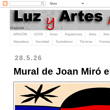
ARAGÓN
GOYA
Aviso
Arquitectura
Artes
Arte
Naturaleza
Sociedad
Surrealismo
Técnicas
Formac
28.5.26
Mural de Joan Miró e