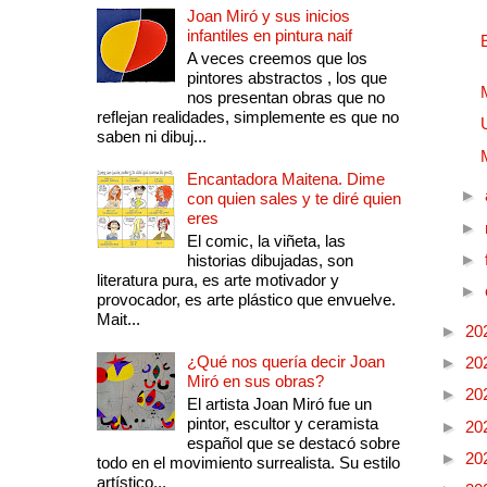
Joan Miró y sus inicios
infantiles en pintura naif
A veces creemos que los
pintores abstractos , los que
nos presentan obras que no
reflejan realidades, simplemente es que no
saben ni dibuj...
Encantadora Maitena. Dime
►
con quien sales y te diré quien
eres
►
El comic, la viñeta, las
►
historias dibujadas, son
literatura pura, es arte motivador y
►
provocador, es arte plástico que envuelve.
Mait...
►
20
¿Qué nos quería decir Joan
►
20
Miró en sus obras?
►
20
El artista Joan Miró fue un
pintor, escultor y ceramista
►
20
español que se destacó sobre
►
20
todo en el movimiento surrealista. Su estilo
artístico...