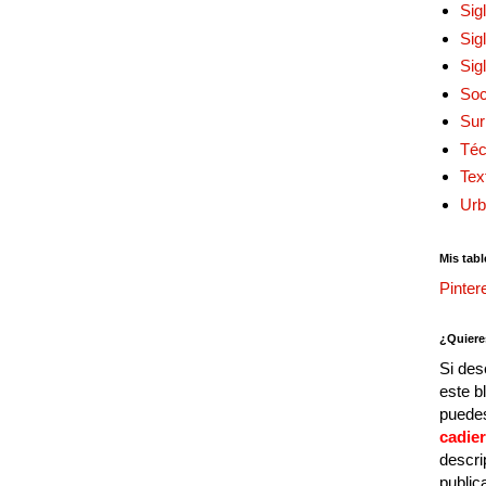
Sig
Sig
Sig
Soc
Sur
Téc
Tex
Urb
Mis tabl
Pinter
¿Quiere
Si des
este b
puedes
cadie
descri
public