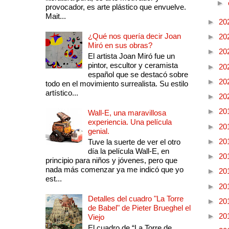
►
provocador, es arte plástico que envuelve.
Mait...
►
20
¿Qué nos quería decir Joan
►
20
Miró en sus obras?
►
20
El artista Joan Miró fue un
pintor, escultor y ceramista
►
20
español que se destacó sobre
►
20
todo en el movimiento surrealista. Su estilo
artístico...
►
20
►
20
Wall-E, una maravillosa
experiencia. Una película
►
20
genial.
►
20
Tuve la suerte de ver el otro
día la película Wall-E, en
►
20
principio para niños y jóvenes, pero que
nada más comenzar ya me indicó que yo
►
20
est...
►
20
Detalles del cuadro "La Torre
►
20
de Babel" de Pieter Brueghel el
►
20
Viejo
El cuadro de “La Torre de