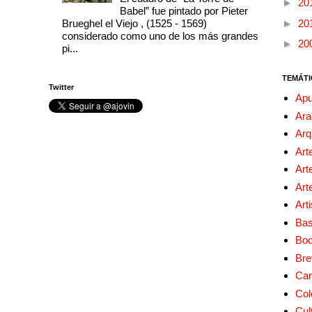
►
20
Babel” fue pintado por Pieter
Brueghel el Viejo , (1525 - 1569)
►
20
considerado como uno de los más grandes
►
20
pi...
TEMÁTI
Twitter
Apu
Ara
Arq
Art
Art
Art
Art
Bas
Bo
Bre
Car
Col
Cul