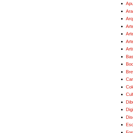
Apu
Ara
Arq
Art
Art
Art
Art
Bas
Bo
Bre
Car
Col
Cul
Dib
Digi
Dis
Esc
For