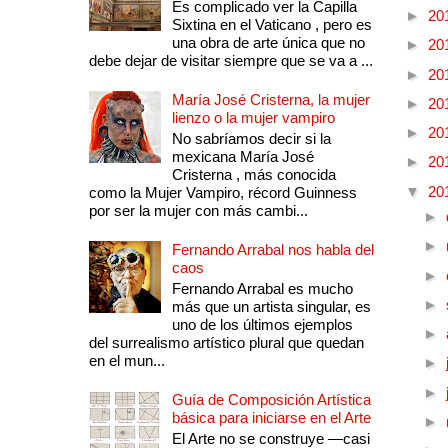
Es complicado ver la Capilla
►
20
Sixtina en el Vaticano , pero es
una obra de arte única que no
►
20
debe dejar de visitar siempre que se va a ...
►
20
María José Cristerna, la mujer
►
20
lienzo o la mujer vampiro
►
20
No sabríamos decir si la
mexicana María José
►
20
Cristerna , más conocida
▼
20
como la Mujer Vampiro, récord Guinness
por ser la mujer con más cambi...
►
►
Fernando Arrabal nos habla del
caos
►
Fernando Arrabal es mucho
►
más que un artista singular, es
uno de los últimos ejemplos
►
del surrealismo artístico plural que quedan
en el mun...
►
►
Guía de Composición Artística
básica para iniciarse en el Arte
►
El Arte no se construye —casi