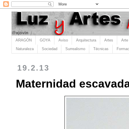
ARAGÓN
GOYA
Aviso
Arquitectura
Artes
Arte
Naturaleza
Sociedad
Surrealismo
Técnicas
Formac
19.2.13
Maternidad escavada,