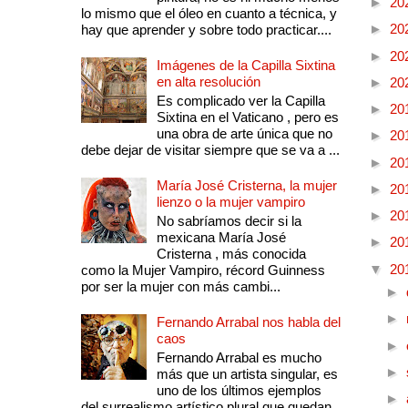
►
20
lo mismo que el óleo en cuanto a técnica, y
►
20
hay que aprender y sobre todo practicar....
►
20
Imágenes de la Capilla Sixtina
en alta resolución
►
20
Es complicado ver la Capilla
►
20
Sixtina en el Vaticano , pero es
una obra de arte única que no
►
20
debe dejar de visitar siempre que se va a ...
►
20
María José Cristerna, la mujer
►
20
lienzo o la mujer vampiro
►
20
No sabríamos decir si la
mexicana María José
►
20
Cristerna , más conocida
▼
20
como la Mujer Vampiro, récord Guinness
por ser la mujer con más cambi...
►
►
Fernando Arrabal nos habla del
caos
►
Fernando Arrabal es mucho
►
más que un artista singular, es
uno de los últimos ejemplos
►
del surrealismo artístico plural que quedan