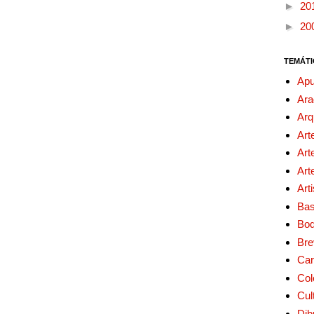
►
20
►
20
TEMÁTI
Apu
Ara
Arq
Art
Art
Art
Art
Bas
Bo
Bre
Car
Col
Cul
Dib