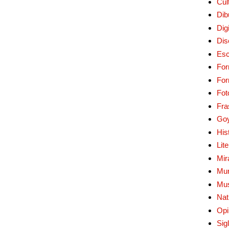
Cul
Dib
Digi
Dis
Esc
For
Fo
Fot
Fra
Go
His
Lit
Mir
Mur
Mu
Nat
Opi
Sig