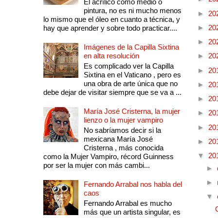
El acrílico como medio o
pintura, no es ni mucho menos
►
20
lo mismo que el óleo en cuanto a técnica, y
►
20
hay que aprender y sobre todo practicar....
►
20
Imágenes de la Capilla Sixtina
en alta resolución
►
20
Es complicado ver la Capilla
►
20
Sixtina en el Vaticano , pero es
una obra de arte única que no
►
20
debe dejar de visitar siempre que se va a ...
►
20
María José Cristerna, la mujer
►
20
lienzo o la mujer vampiro
►
20
No sabríamos decir si la
mexicana María José
►
20
Cristerna , más conocida
▼
20
como la Mujer Vampiro, récord Guinness
por ser la mujer con más cambi...
►
►
Fernando Arrabal nos habla del
caos
▼
Fernando Arrabal es mucho
más que un artista singular, es