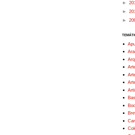
►
20
►
20
►
20
TEMÁTI
Apu
Ara
Arq
Art
Art
Art
Art
Bas
Bo
Bre
Car
Col