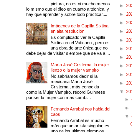
pintura, no es ni mucho menos
►
20
lo mismo que el óleo en cuanto a técnica, y
►
20
hay que aprender y sobre todo practicar....
►
20
Imágenes de la Capilla Sixtina
en alta resolución
►
20
Es complicado ver la Capilla
►
20
Sixtina en el Vaticano , pero es
una obra de arte única que no
►
20
debe dejar de visitar siempre que se va a ...
►
20
María José Cristerna, la mujer
►
20
lienzo o la mujer vampiro
►
20
No sabríamos decir si la
mexicana María José
►
20
Cristerna , más conocida
▼
20
como la Mujer Vampiro, récord Guinness
por ser la mujer con más cambi...
►
►
Fernando Arrabal nos habla del
caos
▼
Fernando Arrabal es mucho
más que un artista singular, es
uno de los últimos ejemplos