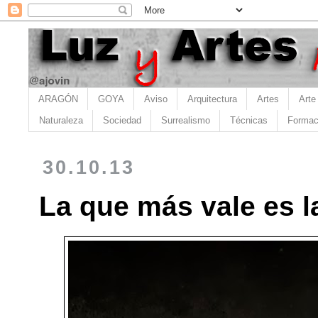
ARAGÓN
GOYA
Aviso
Arquitectura
Artes
Arte
Naturaleza
Sociedad
Surrealismo
Técnicas
Formac
30.10.13
La que más vale es 