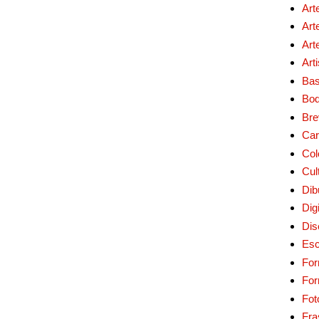
Art
Art
Art
Art
Bas
Bo
Bre
Car
Col
Cul
Dib
Digi
Dis
Esc
For
Fo
Fot
Fra