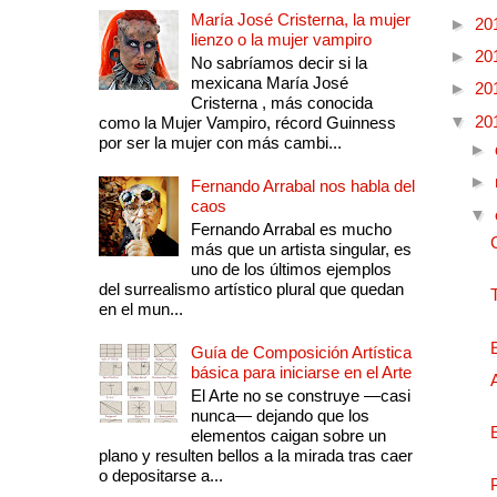
María José Cristerna, la mujer
►
20
lienzo o la mujer vampiro
►
20
No sabríamos decir si la
mexicana María José
►
20
Cristerna , más conocida
▼
20
como la Mujer Vampiro, récord Guinness
por ser la mujer con más cambi...
►
►
Fernando Arrabal nos habla del
caos
▼
Fernando Arrabal es mucho
más que un artista singular, es
uno de los últimos ejemplos
del surrealismo artístico plural que quedan
en el mun...
Guía de Composición Artística
básica para iniciarse en el Arte
El Arte no se construye —casi
nunca— dejando que los
elementos caigan sobre un
plano y resulten bellos a la mirada tras caer
o depositarse a...