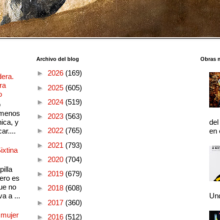
Archivo del blog
Obras 
►
2026
(169)
dera.
ra
►
2025
(605)
o
►
2024
(519)
o
 menos
►
2023
(563)
ica, y
del
►
2022
(765)
ar....
en 
►
2021
(793)
ixtina
►
2020
(704)
illa
►
2019
(679)
pero es
ue no
►
2018
(608)
a a ...
Und
►
2017
(360)
 mujer
►
2016
(512)