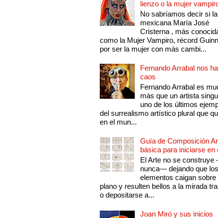
lienzo o la mujer vampir
No sabríamos decir si la
mexicana María José
Cristerna , más conocid
como la Mujer Vampiro, récord Guin
por ser la mujer con más cambi...
Fernando Arrabal nos ha
caos
Fernando Arrabal es mu
más que un artista singu
uno de los últimos ejem
del surrealismo artístico plural que 
en el mun...
Guía de Composición Art
básica para iniciarse en 
El Arte no se construye
nunca— dejando que lo
elementos caigan sobre
plano y resulten bellos a la mirada tr
o depositarse a...
Joan Miró y sus inicios