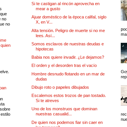
Si te castigan al rincón aprovecha en
s
mear a gusto
 que
Ajuar doméstico de la época califal, siglo
e no
X, en V...
que no
pod
Alta tensión. Peligro de muerte si no me
mal
lees. Así...
Dime
Somos esclavos de nuestras deudas e
 quien
hipotecas
Babia nos quiere invadir. ¿Le dejamos?
El orden y el desorden tras el vacío
uelve.
Goy
Hombre desnudo flotando en un mar de
rep
dudas
Dibujo roto o papeles dibujados
Joan
Escalemos estos trozos de pan tostado.
un
Si te atreves
sta
Uno de los monstruos que dominan
 sobre
nuestras casualid...
estilo
rec
nue
De quien nos podemos fiar sin caer en