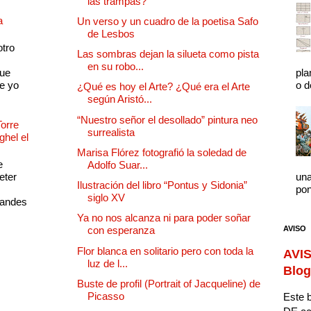
las trampas?
a
Un verso y un cuadro de la poetisa Safo
de Lesbos
otro
Las sombras dejan la silueta como pista
en su robo...
que
pla
e yo
o d
¿Qué es hoy el Arte? ¿Qué era el Arte
según Aristó...
“Nuestro señor el desollado” pintura neo
Torre
surrealista
ghel el
Marisa Flórez fotografió la soledad de
e
Adolfo Suar...
eter
una
Ilustración del libro “Pontus y Sidonia”
pon
siglo XV
randes
Ya no nos alcanza ni para poder soñar
AVISO
con esperanza
Flor blanca en solitario pero con toda la
AVIS
luz de l...
Blog
Buste de profil (Portrait of Jacqueline) de
Picasso
Este b