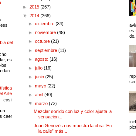
o
►
2015
(267)
▼
2014
(366)
a
►
diciembre
(34)
ness
avi
es 
►
noviembre
(48)
de.
►
octubre
(21)
bla del
►
septiembre
(11)
cho
►
agosto
(16)
lar, es
plos
►
julio
(16)
quedan
rep
►
junio
(25)
sen
►
mayo
(22)
ística
el Arte
►
abril
(40)
 —casi
▼
marzo
(72)
s
 un
Mezclar sonido con luz y color ajusta la
as caer
sensación...
inc
Juan Genovés nos muestra la obra “En
pic
la calle” más...