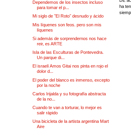
DE ac
Dependemos de los insectos incluso
ha ten
para tomar el p...
siempr
Mi siglo de "El Roto" desnudo y ácido
Mis líquenes son feos. pero son mis
líquenes
Si además de sorprendernos nos hace
reir, es ARTE
Isla de las Esculturas de Pontevedra.
Un parque di...
El israelí Amos Gitai nos pinta en rojo el
dolor d...
El poder del blanco es inmenso, excepto
por la noche
Carlos Irijalda y su fotografía abstracta
de la no...
Cuando te van a torturar, lo mejor es
salir rápido
Una bicicleta de la artista argentina Mart
Aire