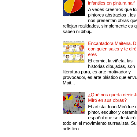
infantiles en pintura naif
A veces creemos que lo
pintores abstractos , los
nos presentan obras qu
reflejan realidades, simplemente es 
saben ni dibuj...
Encantadora Maitena. 
con quien sales y te diré
eres
El comic, la viñeta, las
historias dibujadas, son
literatura pura, es arte motivador y
provocador, es arte plástico que env
Mait...
¿Qué nos quería decir 
Miró en sus obras?
El artista Joan Miró fue 
pintor, escultor y cerami
español que se destacó
todo en el movimiento surrealista. Su 
artístico...