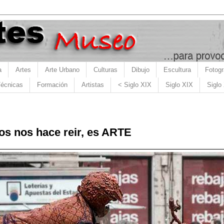
a
Artes
Arte Urbano
Culturas
Dibujo
Escultura
Fotogr
écnicas
Formación
Artistas
< Siglo XIX
Siglo XIX
Siglo
s nos hace reir, es ARTE