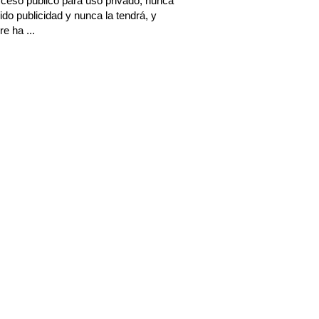
ceso público para uso privado; nunca
ido publicidad y nunca la tendrá, y
e ha ...