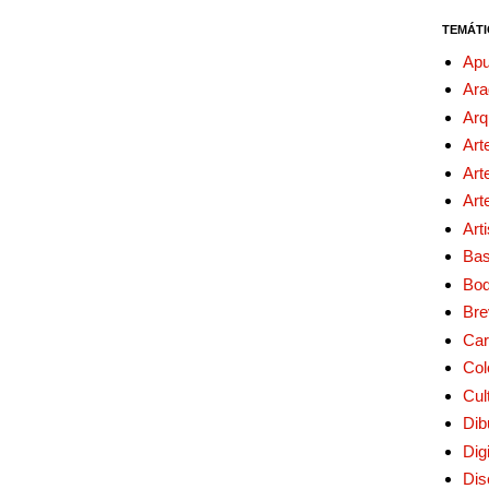
TEMÁTI
Apu
Ara
Arq
Art
Art
Art
Art
Bas
Bo
Bre
Car
Col
Cul
Dib
Digi
Dis