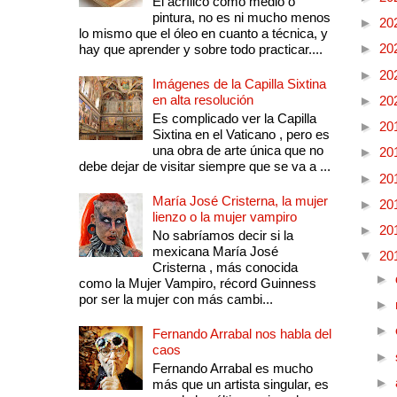
El acrílico como medio o
pintura, no es ni mucho menos
►
20
lo mismo que el óleo en cuanto a técnica, y
►
20
hay que aprender y sobre todo practicar....
►
20
Imágenes de la Capilla Sixtina
en alta resolución
►
20
Es complicado ver la Capilla
►
20
Sixtina en el Vaticano , pero es
una obra de arte única que no
►
20
debe dejar de visitar siempre que se va a ...
►
20
María José Cristerna, la mujer
►
20
lienzo o la mujer vampiro
►
20
No sabríamos decir si la
mexicana María José
▼
20
Cristerna , más conocida
►
como la Mujer Vampiro, récord Guinness
por ser la mujer con más cambi...
►
►
Fernando Arrabal nos habla del
caos
►
Fernando Arrabal es mucho
►
más que un artista singular, es