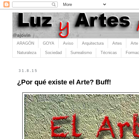
ARAGÓN
GOYA
Aviso
Arquitectura
Artes
Arte
Naturaleza
Sociedad
Surrealismo
Técnicas
Formac
31.8.15
¿Por qué existe el Arte? Buff!