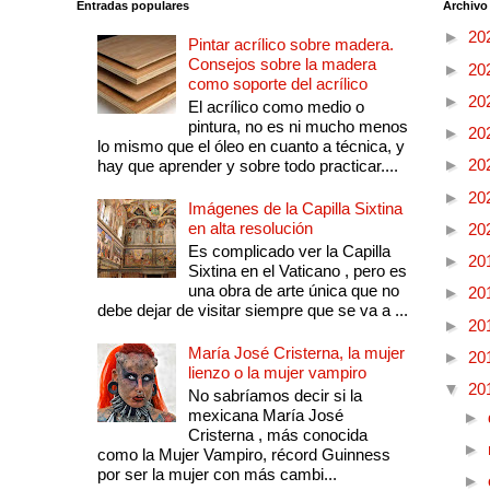
Entradas populares
Archivo
►
20
Pintar acrílico sobre madera.
Consejos sobre la madera
►
20
como soporte del acrílico
►
20
El acrílico como medio o
pintura, no es ni mucho menos
►
20
lo mismo que el óleo en cuanto a técnica, y
►
20
hay que aprender y sobre todo practicar....
►
20
Imágenes de la Capilla Sixtina
en alta resolución
►
20
Es complicado ver la Capilla
►
20
Sixtina en el Vaticano , pero es
una obra de arte única que no
►
20
debe dejar de visitar siempre que se va a ...
►
20
María José Cristerna, la mujer
►
20
lienzo o la mujer vampiro
▼
20
No sabríamos decir si la
mexicana María José
►
Cristerna , más conocida
►
como la Mujer Vampiro, récord Guinness
por ser la mujer con más cambi...
►