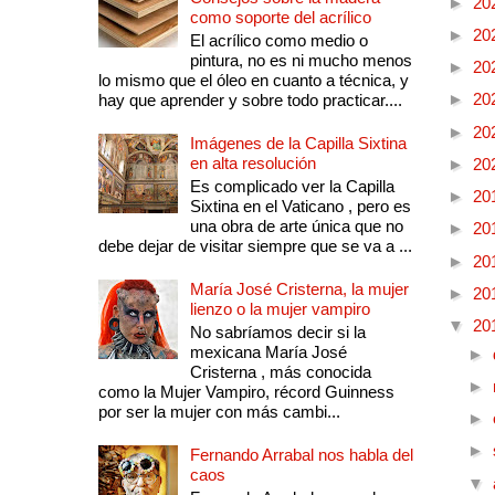
►
20
como soporte del acrílico
►
20
El acrílico como medio o
pintura, no es ni mucho menos
►
20
lo mismo que el óleo en cuanto a técnica, y
►
20
hay que aprender y sobre todo practicar....
►
20
Imágenes de la Capilla Sixtina
en alta resolución
►
20
Es complicado ver la Capilla
►
20
Sixtina en el Vaticano , pero es
una obra de arte única que no
►
20
debe dejar de visitar siempre que se va a ...
►
20
María José Cristerna, la mujer
►
20
lienzo o la mujer vampiro
▼
20
No sabríamos decir si la
mexicana María José
►
Cristerna , más conocida
►
como la Mujer Vampiro, récord Guinness
por ser la mujer con más cambi...
►
►
Fernando Arrabal nos habla del
caos
▼