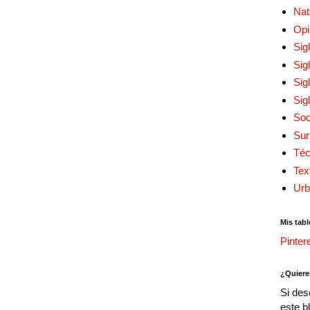
Nat
Opi
Sig
Sig
Sig
Sig
Soc
Sur
Téc
Tex
Urb
Mis tabl
Pinter
¿Quiere
Si des
este b