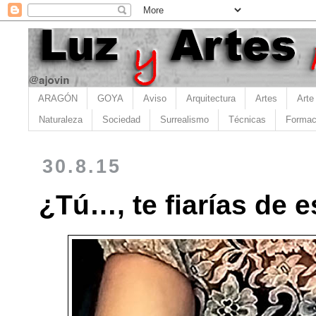
ARAGÓN
GOYA
Aviso
Arquitectura
Artes
Arte
Naturaleza
Sociedad
Surrealismo
Técnicas
Formac
30.8.15
¿Tú…, te fiarías de 