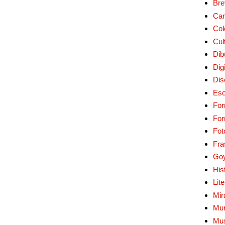
Bre
Car
Col
Cul
Dib
Digi
Dis
Esc
For
Fo
Fot
Fra
Go
His
Lit
Mir
Mur
Mu