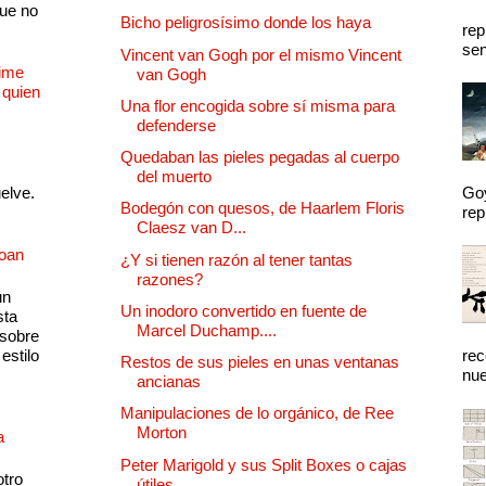
que no
Bicho peligrosísimo donde los haya
rep
sen
Vincent van Gogh por el mismo Vincent
Dime
van Gogh
 quien
Una flor encogida sobre sí misma para
defenderse
Quedaban las pieles pegadas al cuerpo
del muerto
uelve.
Goy
Bodegón con quesos, de Haarlem Floris
rep
Claesz van D...
Joan
¿Y si tienen razón al tener tantas
razones?
un
Un inodoro convertido en fuente de
sta
Marcel Duchamp....
 sobre
estilo
rec
Restos de sus pieles en unas ventanas
nue
ancianas
Manipulaciones de lo orgánico, de Ree
Morton
a
Peter Marigold y sus Split Boxes o cajas
otro
útiles