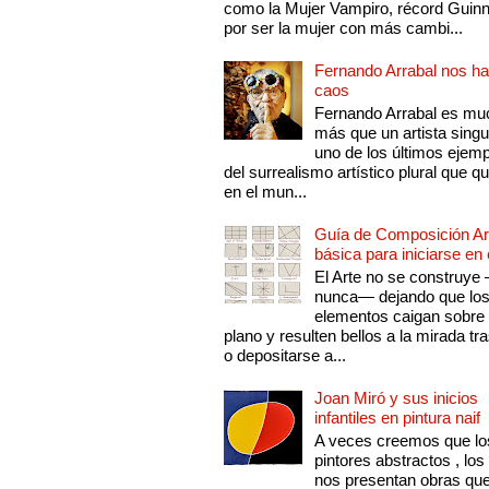
como la Mujer Vampiro, récord Guin
por ser la mujer con más cambi...
Fernando Arrabal nos ha
caos
Fernando Arrabal es mu
más que un artista singu
uno de los últimos ejem
del surrealismo artístico plural que 
en el mun...
Guía de Composición Art
básica para iniciarse en 
El Arte no se construye
nunca— dejando que lo
elementos caigan sobre
plano y resulten bellos a la mirada tr
o depositarse a...
Joan Miró y sus inicios
infantiles en pintura naif
A veces creemos que lo
pintores abstractos , los
nos presentan obras qu