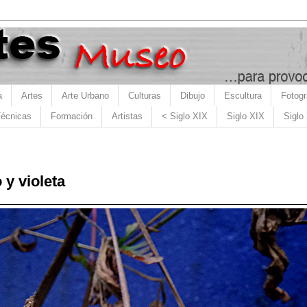
a
Artes
Arte Urbano
Culturas
Dibujo
Escultura
Fotogr
écnicas
Formación
Artistas
< Siglo XIX
Siglo XIX
Siglo
 y violeta