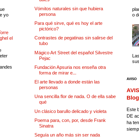
Vómitos naturales sin que hubiera
que
pla
persona
e yo
o d
Para qué sirve, qué es hoy el arte
pictórico?
Torre
Contrastes de pegatinas sin salirse del
ghel el
tubo
e
Mágico Art Street del español Silvestre
eter
Las
Pejac
sus
randes
Fundación Apsuria nos enseña otra
forma de mirar e...
AVISO
El arte llevado a donde están las
personas
AVIS
Una sencilla flor de nada. O de ella sabe
Blog
qué
Este b
Un clásico barullo delicado y violeta
DE ac
Poema para, con, por, desde Frank
ha ten
Sinatra
siempr
Seguía un año más sin ser nada