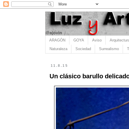
ARAGÓN
GOYA
Aviso
Arquitectur
Naturaleza
Sociedad
Surrealismo
T
11.8.15
Un clásico barullo delicado