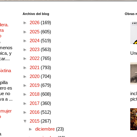
Archivo del blog
Obras 
►
2026
(169)
dera.
ra
►
2025
(605)
o
►
2024
(519)
o
 menos
►
2023
(563)
ica, y
Und
►
2022
(765)
ar....
►
2021
(793)
ixtina
►
2020
(704)
illa
►
2019
(679)
pero es
ue no
inc
►
2018
(608)
a a ...
pic
►
2017
(360)
 mujer
►
2016
(512)
o
▼
2015
(267)
►
diciembre
(23)
a