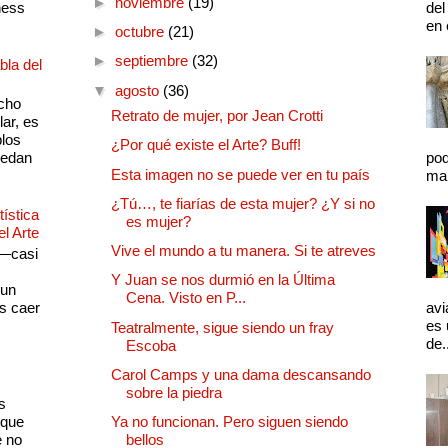
►
noviembre
(19)
ness
del
en 
►
octubre
(21)
►
septiembre
(32)
bla del
▼
agosto
(36)
cho
Retrato de mujer, por Jean Crotti
lar, es
plos
¿Por qué existe el Arte? Buff!
quedan
pod
Esta imagen no se puede ver en tu país
mal
¿Tú…, te fiarías de esta mujer? ¿Y si no
ística
es mujer?
el Arte
Vive el mundo a tu manera. Si te atreves
 —casi
s
Y Juan se nos durmió en la Última
 un
Cena. Visto en P...
as caer
avi
es 
Teatralmente, sigue siendo un fray
de.
Escoba
Carol Camps y una dama descansando
sobre la piedra
s
 que
Ya no funcionan. Pero siguen siendo
e no
bellos