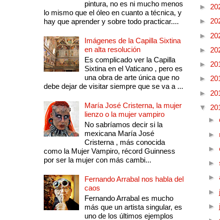
pintura, no es ni mucho menos
►
20
lo mismo que el óleo en cuanto a técnica, y
►
20
hay que aprender y sobre todo practicar....
►
20
Imágenes de la Capilla Sixtina
en alta resolución
►
20
Es complicado ver la Capilla
►
20
Sixtina en el Vaticano , pero es
una obra de arte única que no
►
20
debe dejar de visitar siempre que se va a ...
►
20
María José Cristerna, la mujer
▼
20
lienzo o la mujer vampiro
►
No sabríamos decir si la
mexicana María José
►
Cristerna , más conocida
►
como la Mujer Vampiro, récord Guinness
por ser la mujer con más cambi...
►
►
Fernando Arrabal nos habla del
caos
►
Fernando Arrabal es mucho
►
más que un artista singular, es
uno de los últimos ejemplos