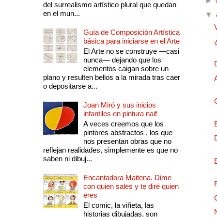
►
del surrealismo artístico plural que quedan
en el mun...
▼
Guía de Composición Artística
básica para iniciarse en el Arte
El Arte no se construye —casi
nunca— dejando que los
elementos caigan sobre un
plano y resulten bellos a la mirada tras caer
o depositarse a...
Joan Miró y sus inicios
infantiles en pintura naif
A veces creemos que los
pintores abstractos , los que
nos presentan obras que no
reflejan realidades, simplemente es que no
saben ni dibuj...
Encantadora Maitena. Dime
con quien sales y te diré quien
eres
El comic, la viñeta, las
historias dibujadas, son