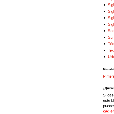
Sig
Sig
Sig
Sig
Soc
Sur
Téc
Tex
Urb
Mis tabl
Pinter
¿Quiere
Si des
este b
puedes
cadie