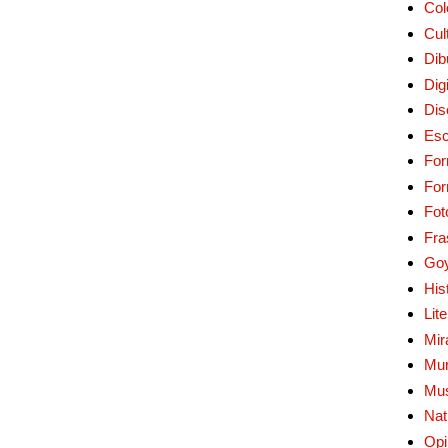
Col
Cul
Dib
Digi
Dis
Esc
For
Fo
Fot
Fra
Go
His
Lit
Mir
Mur
Mu
Nat
Opi