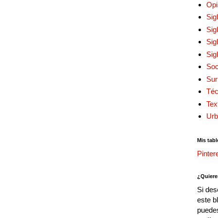
Opi
Sig
Sig
Sig
Sig
Soc
Sur
Téc
Tex
Urb
Mis tabl
Pinter
¿Quiere
Si des
este b
puedes