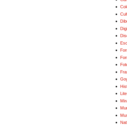
Col
Cul
Dib
Digi
Dis
Esc
For
Fo
Fot
Fra
Go
His
Lit
Mir
Mur
Mu
Nat