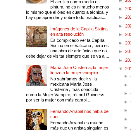
►
20
El acrílico como medio o
pintura, no es ni mucho menos
►
20
lo mismo que el óleo en cuanto a técnica, y
►
20
hay que aprender y sobre todo practicar....
►
20
Imágenes de la Capilla Sixtina
en alta resolución
►
20
Es complicado ver la Capilla
►
20
Sixtina en el Vaticano , pero es
una obra de arte única que no
►
20
debe dejar de visitar siempre que se va a ...
►
20
María José Cristerna, la mujer
▼
20
lienzo o la mujer vampiro
►
No sabríamos decir si la
mexicana María José
►
Cristerna , más conocida
►
como la Mujer Vampiro, récord Guinness
por ser la mujer con más cambi...
►
►
Fernando Arrabal nos habla del
caos
►
Fernando Arrabal es mucho
►
más que un artista singular, es