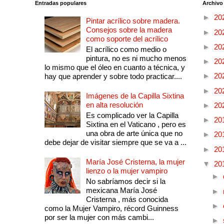
Entradas populares
Archivo
►
20
Pintar acrílico sobre madera.
Consejos sobre la madera
►
20
como soporte del acrílico
►
20
El acrílico como medio o
pintura, no es ni mucho menos
►
20
lo mismo que el óleo en cuanto a técnica, y
►
20
hay que aprender y sobre todo practicar....
►
20
Imágenes de la Capilla Sixtina
en alta resolución
►
20
Es complicado ver la Capilla
►
20
Sixtina en el Vaticano , pero es
una obra de arte única que no
►
20
debe dejar de visitar siempre que se va a ...
►
20
María José Cristerna, la mujer
▼
20
lienzo o la mujer vampiro
►
No sabríamos decir si la
mexicana María José
►
Cristerna , más conocida
►
como la Mujer Vampiro, récord Guinness
por ser la mujer con más cambi...
►