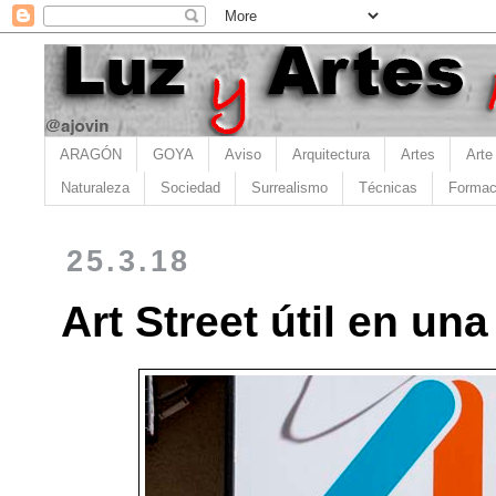
ARAGÓN
GOYA
Aviso
Arquitectura
Artes
Arte
Naturaleza
Sociedad
Surrealismo
Técnicas
Formac
25.3.18
Art Street útil en u