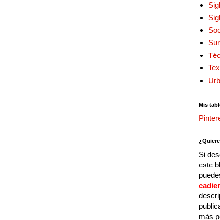
Sig
Sig
Soc
Sur
Téc
Tex
Urb
Mis tabl
Pinter
¿Quiere
Si des
este b
puedes
cadie
descri
public
más p