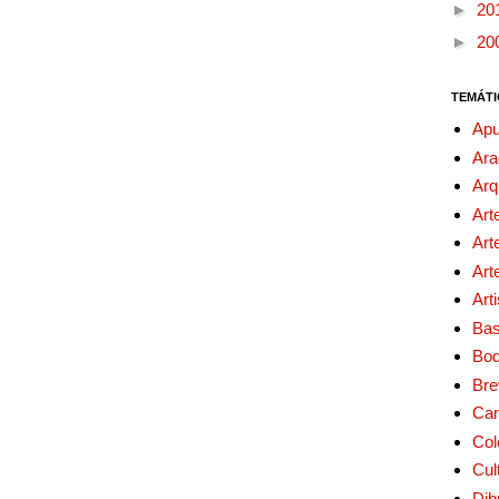
►
20
►
20
TEMÁTI
Apu
Ara
Arq
Art
Art
Art
Art
Bas
Bo
Bre
Car
Col
Cul
Dib