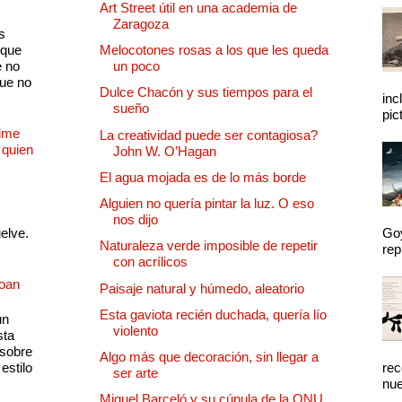
Art Street útil en una academia de
Zaragoza
s
 que
Melocotones rosas a los que les queda
e no
un poco
que no
Dulce Chacón y sus tiempos para el
inc
sueño
pic
Dime
La creatividad puede ser contagiosa?
 quien
John W. O’Hagan
El agua mojada es de lo más borde
Alguien no quería pintar la luz. O eso
nos dijo
uelve.
Goy
Naturaleza verde imposible de repetir
rep
con acrílicos
Joan
Paisaje natural y húmedo, aleatorio
Esta gaviota recién duchada, quería lío
un
violento
sta
 sobre
Algo más que decoración, sin llegar a
estilo
rec
ser arte
nue
Miquel Barceló y su cúpula de la ONU