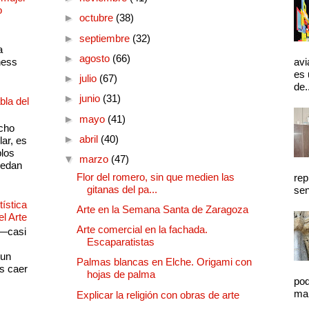
o
►
octubre
(38)
►
septiembre
(32)
a
►
agosto
(66)
ness
avi
es 
►
julio
(67)
de.
►
junio
(31)
bla del
►
mayo
(41)
cho
►
abril
(40)
lar, es
plos
▼
marzo
(47)
quedan
Flor del romero, sin que medien las
rep
gitanas del pa...
sen
ística
Arte en la Semana Santa de Zaragoza
el Arte
Arte comercial en la fachada.
 —casi
Escaparatistas
s
 un
Palmas blancas en Elche. Origami con
as caer
hojas de palma
pod
mal
Explicar la religión con obras de arte