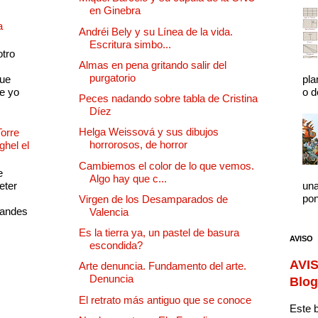
en Ginebra
a
Andréi Bely y su Línea de la vida.
Escritura simbo...
otro
Almas en pena gritando salir del
purgatorio
que
pla
e yo
o d
Peces nadando sobre tabla de Cristina
Díez
Helga Weissová y sus dibujos
Torre
horrorosos, de horror
ghel el
Cambiemos el color de lo que vemos.
e
Algo hay que c...
eter
una
pon
Virgen de los Desamparados de
randes
Valencia
Es la tierra ya, un pastel de basura
AVISO
escondida?
AVIS
Arte denuncia. Fundamento del arte.
Denuncia
Blog
El retrato más antiguo que se conoce
Este b