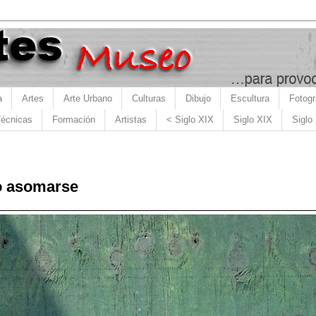
a
Artes
Arte Urbano
Culturas
Dibujo
Escultura
Fotogr
écnicas
Formación
Artistas
< Siglo XIX
Siglo XIX
Siglo
o asomarse