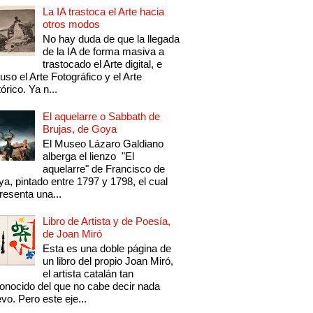
La IA trastoca el Arte hacia
otros modos
No hay duda de que la llegada
de la IA de forma masiva a
trastocado el Arte digital, e
luso el Arte Fotográfico y el Arte
tórico. Ya n...
El aquelarre o Sabbath de
Brujas, de Goya
El Museo Lázaro Galdiano
alberga el lienzo "El
aquelarre" de Francisco de
a, pintado entre 1797 y 1798, el cual
resenta una...
Libro de Artista y de Poesía,
de Joan Miró
Esta es una doble página de
un libro del propio Joan Miró,
el artista catalán tan
onocido del que no cabe decir nada
vo. Pero este eje...