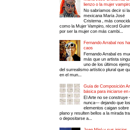
lienzo o la mujer vampir
No sabríamos decir si la
mexicana María José
Cristerna , más conocid
como la Mujer Vampiro, récord Guin
por ser la mujer con más cambi...
Fernando Arrabal nos ha
caos
Fernando Arrabal es mu
más que un artista singu
uno de los últimos ejem
del surrealismo artístico plural que 
en el mun...
Guía de Composición Art
básica para iniciarse en 
El Arte no se construye
nunca— dejando que lo
elementos caigan sobre
plano y resulten bellos a la mirada tr
o depositarse a...
Joan Miró y sus inicios