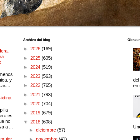
Archivo del blog
Obras 
►
2026
(169)
dera.
ra
►
2025
(605)
o
►
2024
(519)
o
 menos
►
2023
(563)
ica, y
del
►
2022
(765)
ar....
en 
►
2021
(793)
ixtina
►
2020
(704)
illa
►
2019
(679)
pero es
ue no
▼
2018
(608)
a a ...
Und
►
diciembre
(57)
 mujer
►
noviembre
(41)