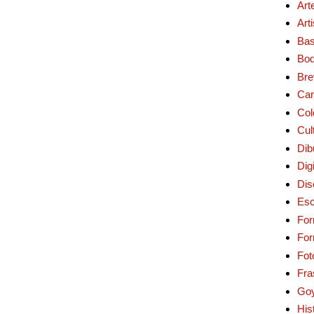
Art
Art
Bas
Bo
Bre
Car
Col
Cul
Dib
Digi
Dis
Esc
For
Fo
Fot
Fra
Go
His