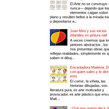
El Arte no se construye
nunca— dejando que lo
elementos caigan sobre
plano y resulten bellos a la mirada tr
o depositarse a...
Joan Miró y sus inicios
infantiles en pintura naif
A veces creemos que lo
pintores abstractos , los
nos presentan obras qu
reflejan realidades, simplemente es 
saben ni dibuj...
Encantadora Maitena. 
con quien sales y te diré
eres
El comic, la viñeta, las
historias dibujadas, son
literatura pura, es arte motivador y
provocador, es arte plástico que env
Mait...
¿Qué nos quería decir 