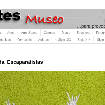
a
Artes
Arte Urbano
Culturas
Dibujo
Escultura
Fotogr
écnicas
Formación
Artistas
< Siglo XIX
Siglo XIX
Siglo
da. Escaparatistas