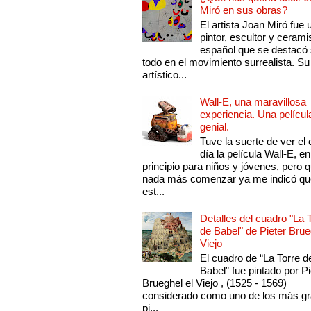
Miró en sus obras?
El artista Joan Miró fue 
pintor, escultor y cerami
español que se destacó
todo en el movimiento surrealista. Su 
artístico...
Wall-E, una maravillosa
experiencia. Una películ
genial.
Tuve la suerte de ver el 
día la película Wall-E, en
principio para niños y jóvenes, pero 
nada más comenzar ya me indicó qu
est...
Detalles del cuadro "La 
de Babel" de Pieter Brue
Viejo
El cuadro de “La Torre d
Babel” fue pintado por Pi
Brueghel el Viejo , (1525 - 1569)
considerado como uno de los más g
pi...