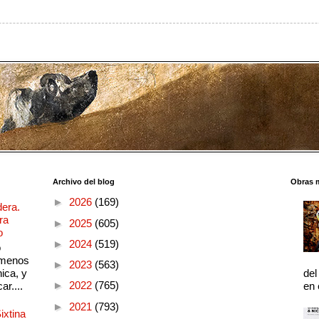
Archivo del blog
Obras 
►
2026
(169)
dera.
ra
►
2025
(605)
o
►
2024
(519)
o
 menos
►
2023
(563)
ica, y
del
►
2022
(765)
ar....
en 
►
2021
(793)
ixtina