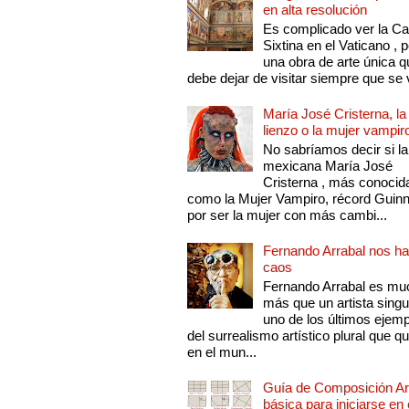
en alta resolución
Es complicado ver la Cap
Sixtina en el Vaticano , 
una obra de arte única q
debe dejar de visitar siempre que se v
María José Cristerna, la
lienzo o la mujer vampir
No sabríamos decir si la
mexicana María José
Cristerna , más conocid
como la Mujer Vampiro, récord Guin
por ser la mujer con más cambi...
Fernando Arrabal nos ha
caos
Fernando Arrabal es mu
más que un artista singu
uno de los últimos ejem
del surrealismo artístico plural que 
en el mun...
Guía de Composición Art
básica para iniciarse en 