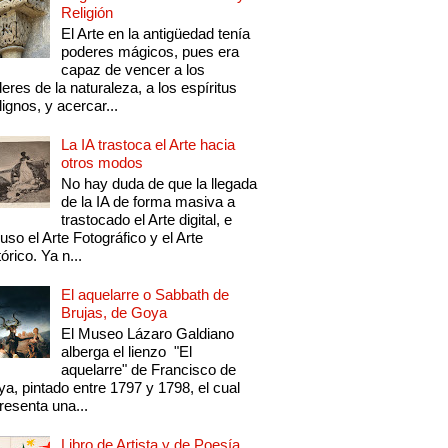
Religión
El Arte en la antigüedad tenía
poderes mágicos, pues era
capaz de vencer a los
eres de la naturaleza, a los espíritus
ignos, y acercar...
La IA trastoca el Arte hacia
otros modos
No hay duda de que la llegada
de la IA de forma masiva a
trastocado el Arte digital, e
luso el Arte Fotográfico y el Arte
tórico. Ya n...
El aquelarre o Sabbath de
Brujas, de Goya
El Museo Lázaro Galdiano
alberga el lienzo "El
aquelarre" de Francisco de
a, pintado entre 1797 y 1798, el cual
resenta una...
Libro de Artista y de Poesía,