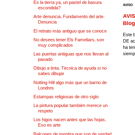
Es la tierra ya, un pastel de basura
AVISO
escondida?
AVIS
Arte denuncia. Fundamento del arte.
Denuncia
Blog
El retrato más antiguo que se conoce
Este b
No desees tener Els Fameliars, son
DE ac
muy complicados
ha ten
siempr
Las puertas antiguas que nos llevan al
pasado
Dibujo a tinta. Técnica de ayuda si no
sabes dibujar
Notting Hill algo más que un barrio de
Londres
Estampas religiosas de otro siglo
La pintura popular también merece un
respeto
Los higos nacen antes que las hojas.
Eso es arte
Balcones de mentira que son de verdad