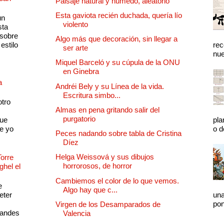
Paisaje natural y húmedo, aleatorio
Esta gaviota recién duchada, quería lío
un
violento
sta
 sobre
Algo más que decoración, sin llegar a
estilo
rec
ser arte
nue
Miquel Barceló y su cúpula de la ONU
en Ginebra
a
Andréi Bely y su Línea de la vida.
Escritura simbo...
otro
Almas en pena gritando salir del
purgatorio
que
pla
e yo
o d
Peces nadando sobre tabla de Cristina
Díez
Helga Weissová y sus dibujos
Torre
horrorosos, de horror
ghel el
Cambiemos el color de lo que vemos.
e
Algo hay que c...
eter
una
pon
Virgen de los Desamparados de
randes
Valencia