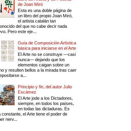
de Joan Miró
Esta es una doble página de
un libro del propio Joan Miró,
el artista catalán tan
onocido del que no cabe decir nada
vo. Pero este eje...
Guía de Composición Artística
básica para iniciarse en el Arte
El Arte no se construye —casi
nunca— dejando que los
elementos caigan sobre un
no y resulten bellos a la mirada tras caer
epositarse a...
Principio y fin, del autor Julio
Escámez
El Arte jode a los Dictadores,
siempre, en todos los países,
en todas las dictaduras. Es
 constante, el Arte tiene el poder de
er nerv...