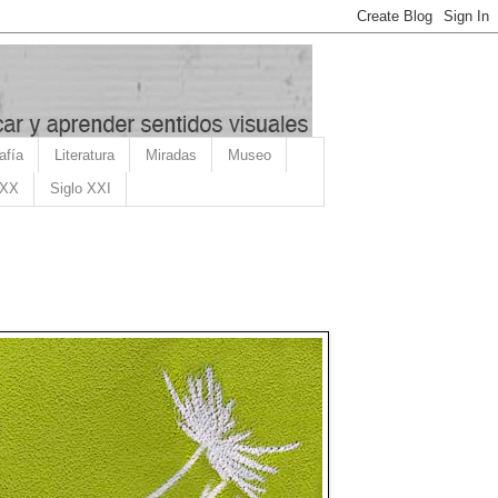
afía
Literatura
Miradas
Museo
 XX
Siglo XXI