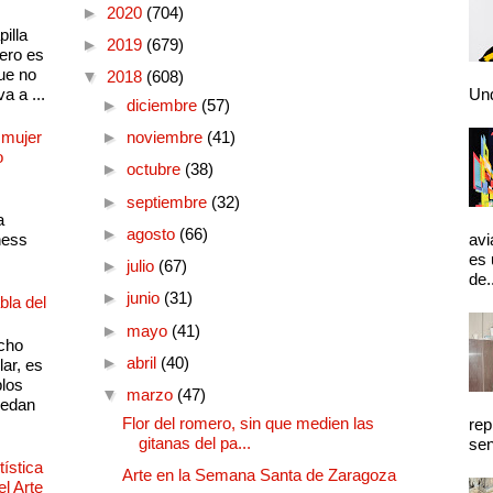
►
2020
(704)
illa
►
2019
(679)
pero es
ue no
▼
2018
(608)
a a ...
Und
►
diciembre
(57)
 mujer
►
noviembre
(41)
o
►
octubre
(38)
►
septiembre
(32)
a
►
agosto
(66)
ness
avi
es 
►
julio
(67)
de.
►
junio
(31)
bla del
►
mayo
(41)
cho
►
abril
(40)
lar, es
plos
▼
marzo
(47)
quedan
Flor del romero, sin que medien las
rep
gitanas del pa...
sen
ística
Arte en la Semana Santa de Zaragoza
el Arte