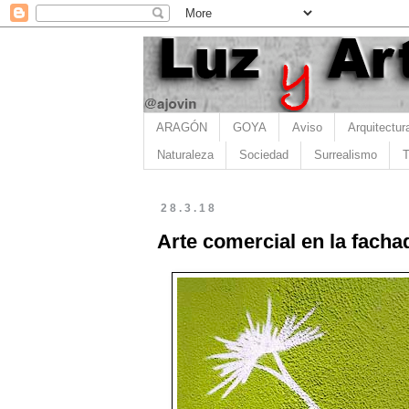
ARAGÓN
GOYA
Aviso
Arquitectur
Naturaleza
Sociedad
Surrealismo
T
28.3.18
Arte comercial en la facha