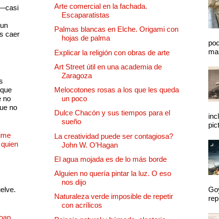
Arte comercial en la fachada.
 —casi
Escaparatistas
s
 un
Palmas blancas en Elche. Origami con
as caer
hojas de palma
pod
mal
Explicar la religión con obras de arte
Art Street útil en una academia de
Zaragoza
s
 que
Melocotones rosas a los que les queda
e no
un poco
que no
Dulce Chacón y sus tiempos para el
inc
sueño
pic
Dime
La creatividad puede ser contagiosa?
 quien
John W. O’Hagan
El agua mojada es de lo más borde
Alguien no quería pintar la luz. O eso
nos dijo
uelve.
Goy
Naturaleza verde imposible de repetir
rep
con acrílicos
Joan