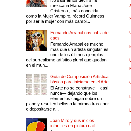
No sabríamos decir si la
mexicana María José
Cristerna , más conocida
como la Mujer Vampiro, récord Guinness
por ser la mujer con más cambi...
Fernando Arrabal nos habla del
caos
Fernando Arrabal es mucho
más que un artista singular, es
uno de los últimos ejemplos
del surrealismo artístico plural que quedan
en el mun...
Guía de Composición Artística
básica para iniciarse en el Arte
El Arte no se construye —casi
nunca— dejando que los
elementos caigan sobre un
plano y resulten bellos a la mirada tras caer
o depositarse a...
Joan Miró y sus inicios
infantiles en pintura naif