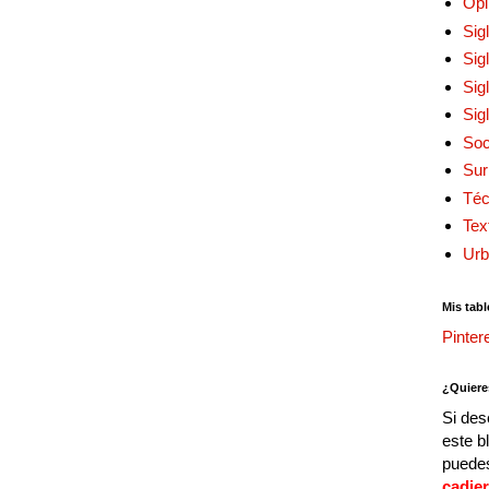
Opi
Sig
Sig
Sig
Sig
Soc
Sur
Téc
Tex
Urb
Mis tabl
Pinter
¿Quiere
Si des
este b
puedes
cadie