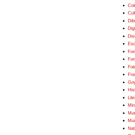
Col
Cul
Dib
Digi
Dis
Esc
For
Fo
Fot
Fra
Go
His
Lit
Mir
Mur
Mu
Nat