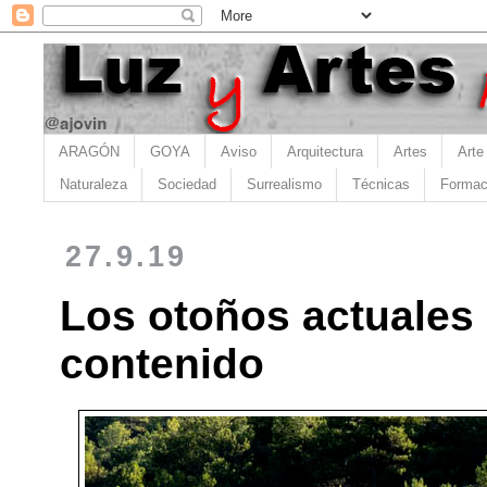
ARAGÓN
GOYA
Aviso
Arquitectura
Artes
Arte
Naturaleza
Sociedad
Surrealismo
Técnicas
Formac
27.9.19
Los otoños actuales
contenido