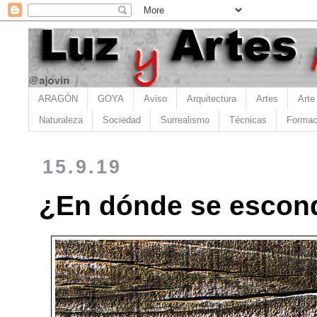
ARAGÓN
GOYA
Aviso
Arquitectura
Artes
Arte
Naturaleza
Sociedad
Surrealismo
Técnicas
Formac
15.9.19
¿En dónde se escond