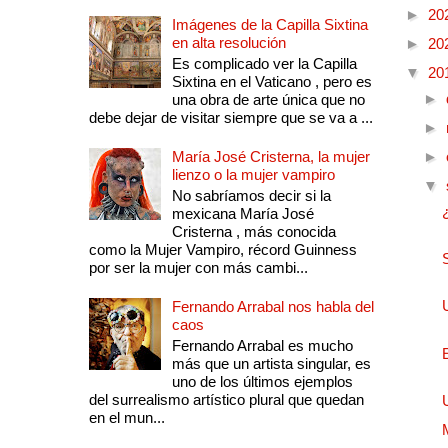
►
20
Imágenes de la Capilla Sixtina
en alta resolución
►
20
Es complicado ver la Capilla
▼
20
Sixtina en el Vaticano , pero es
►
una obra de arte única que no
debe dejar de visitar siempre que se va a ...
►
María José Cristerna, la mujer
►
lienzo o la mujer vampiro
▼
No sabríamos decir si la
mexicana María José
Cristerna , más conocida
como la Mujer Vampiro, récord Guinness
por ser la mujer con más cambi...
Fernando Arrabal nos habla del
caos
Fernando Arrabal es mucho
más que un artista singular, es
uno de los últimos ejemplos
del surrealismo artístico plural que quedan
en el mun...