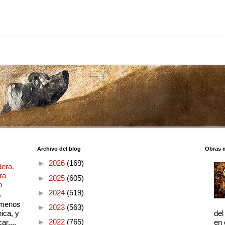
Archivo del blog
Obras 
►
2026
(169)
dera.
ra
►
2025
(605)
o
►
2024
(519)
o
 menos
►
2023
(563)
ica, y
del
►
2022
(765)
ar....
en 