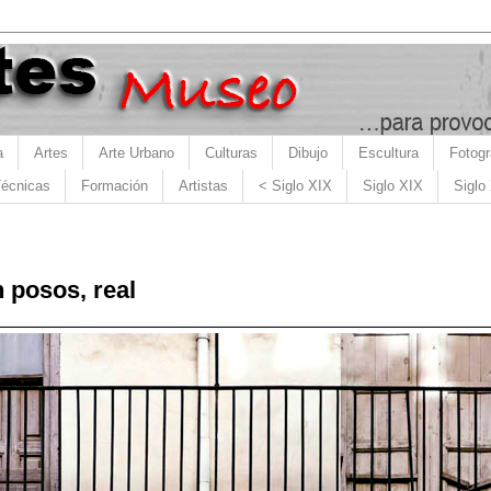
a
Artes
Arte Urbano
Culturas
Dibujo
Escultura
Fotogr
écnicas
Formación
Artistas
< Siglo XIX
Siglo XIX
Siglo
 posos, real