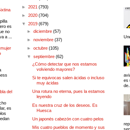
►
2021
(793)
ixtina
►
2020
(704)
illa
▼
2019
(679)
pero es
►
diciembre
(57)
ue no
a a ...
Und
►
noviembre
(37)
 mujer
►
octubre
(105)
o
▼
septiembre
(62)
¿Cómo detectar que nos estamos
volviendo mayores?
a
ness
avi
Si te equivocas salen ácidas o incluso
es 
muy ácidas
de.
Una rotura no eterna, pues la estamos
bla del
leyendo
cho
Es nuestra cruz de los deseos. Es
lar, es
Huesca
plos
quedan
Un japonés cabezón con cuatro pelos
rep
Mis cuatro pueblos de momento y sus
sen