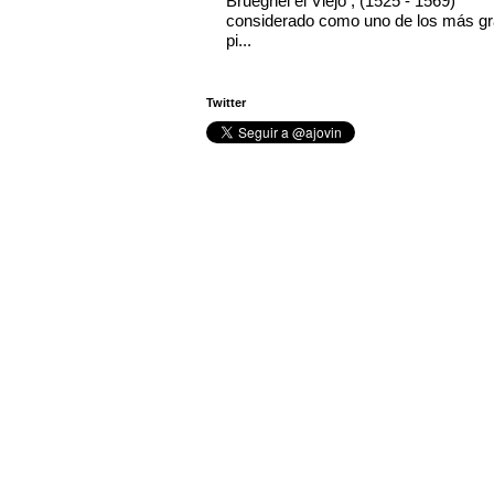
Brueghel el Viejo , (1525 - 1569)
considerado como uno de los más g
pi...
Twitter