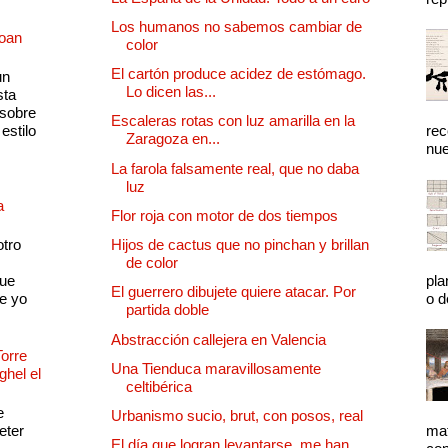
Los humanos no sabemos cambiar de
Joan
color
El cartón produce acidez de estómago.
un
Lo dicen las...
sta
 sobre
Escaleras rotas con luz amarilla en la
estilo
rec
Zaragoza en...
nue
La farola falsamente real, que no daba
luz
a
Flor roja con motor de dos tiempos
otro
Hijos de cactus que no pinchan y brillan
de color
que
pla
El guerrero dibujete quiere atacar. Por
e yo
o d
partida doble
Abstracción callejera en Valencia
Torre
Una Tienduca maravillosamente
ghel el
celtibérica
e
Urbanismo sucio, brut, con posos, real
eter
mat
El día que logran levantarse, me han