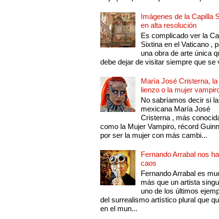
Imágenes de la Capilla S
en alta resolución
Es complicado ver la Cap
Sixtina en el Vaticano , 
una obra de arte única q
debe dejar de visitar siempre que se v
María José Cristerna, la
lienzo o la mujer vampir
No sabríamos decir si la
mexicana María José
Cristerna , más conocid
como la Mujer Vampiro, récord Guin
por ser la mujer con más cambi...
Fernando Arrabal nos ha
caos
Fernando Arrabal es mu
más que un artista singu
uno de los últimos ejem
del surrealismo artístico plural que 
en el mun...