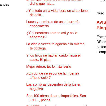
con
dicho que hac...
randes
¿Y si todo en la vida fuera un circo lleno
AVISO
de colo...
Luces y sombras de una churrería
AVIS
chocolatería
Blog
¿Y si nosotros somos así y no lo
Este b
sabemos?
DE ac
La vida a veces te agacha ella misma,
ha ten
te doblega
siempr
Y los hilos se habían caído hacia el
suelo. El pia...
Mejor reírse. Es lo más serio
¿En dónde se esconde la muerte?
¿Tiene color?
Las sombras dependen de la luz en
negativo
Son 100 obras de arte imposibles. Son
100…, pocas