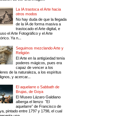
La IA trastoca el Arte hacia
otros modos
No hay duda de que la llegada
de la IA de forma masiva a
trastocado el Arte digital, e
luso el Arte Fotográfico y el Arte
tórico. Ya n...
Seguimos mezclando Arte y
Religión
El Arte en la antigüedad tenía
poderes mágicos, pues era
capaz de vencer a los
eres de la naturaleza, a los espíritus
ignos, y acercar...
El aquelarre o Sabbath de
Brujas, de Goya
El Museo Lázaro Galdiano
alberga el lienzo "El
aquelarre" de Francisco de
a, pintado entre 1797 y 1798, el cual
resenta una...