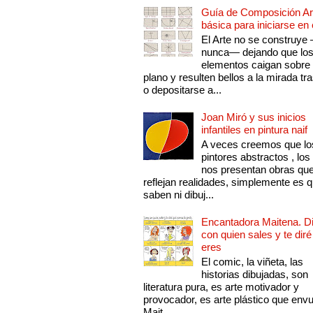
Guía de Composición Art
básica para iniciarse en 
El Arte no se construye
nunca— dejando que lo
elementos caigan sobre
plano y resulten bellos a la mirada tr
o depositarse a...
Joan Miró y sus inicios
infantiles en pintura naif
A veces creemos que lo
pintores abstractos , los
nos presentan obras qu
reflejan realidades, simplemente es 
saben ni dibuj...
Encantadora Maitena. 
con quien sales y te diré
eres
El comic, la viñeta, las
historias dibujadas, son
literatura pura, es arte motivador y
provocador, es arte plástico que env
Mait...