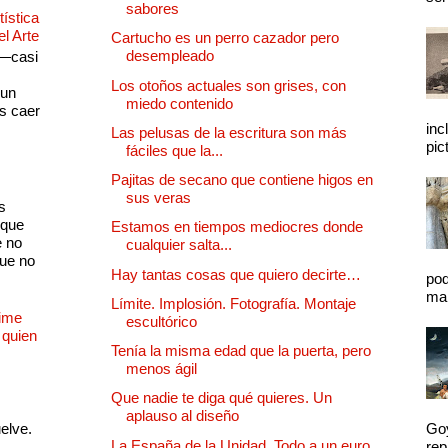
sabores
ística
el Arte
Cartucho es un perro cazador pero
desempleado
 —casi
s
Los otoños actuales son grises, con
 un
miedo contenido
as caer
inc
Las pelusas de la escritura son más
pic
fáciles que la...
Pajitas de secano que contiene higos en
sus veras
s
 que
Estamos en tiempos mediocres donde
e no
cualquier salta...
que no
Hay tantas cosas que quiero decirte…
pod
mal
Límite. Implosión. Fotografía. Montaje
Dime
escultórico
 quien
Tenía la misma edad que la puerta, pero
menos ágil
Que nadie te diga qué quieres. Un
aplauso al diseño
uelve.
Goy
La España de la Unidad. Todo a un euro
rep