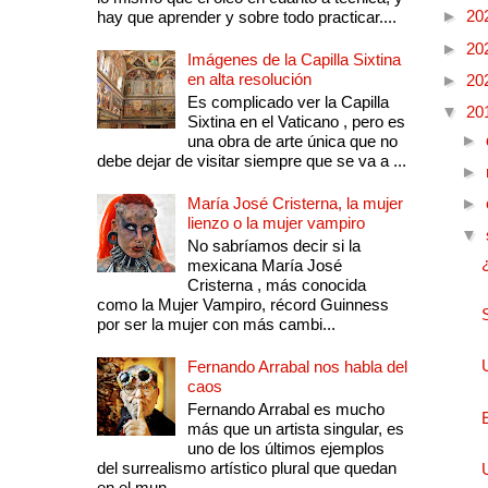
►
20
hay que aprender y sobre todo practicar....
►
20
Imágenes de la Capilla Sixtina
en alta resolución
►
20
Es complicado ver la Capilla
▼
20
Sixtina en el Vaticano , pero es
►
una obra de arte única que no
debe dejar de visitar siempre que se va a ...
►
María José Cristerna, la mujer
►
lienzo o la mujer vampiro
▼
No sabríamos decir si la
mexicana María José
Cristerna , más conocida
como la Mujer Vampiro, récord Guinness
por ser la mujer con más cambi...
Fernando Arrabal nos habla del
caos
Fernando Arrabal es mucho
más que un artista singular, es
uno de los últimos ejemplos
del surrealismo artístico plural que quedan
en el mun...