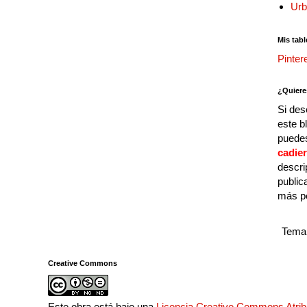
Urb
Mis tabl
Pinter
¿Quiere
Si des
este b
puedes
cadie
descri
public
más p
Tema 
Creative Commons
Este obra está bajo una
Licencia Creative Commons Atri