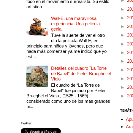
►
20
todo en el movimiento surrealista. Su estilo
artístico...
►
20
►
20
Wall-E, una maravillosa
experiencia. Una película
►
20
genial.
►
20
Tuve la suerte de ver el otro
día la película Wall-E, en
►
20
principio para niños y jóvenes, pero que
nada más comenzar ya me indicó que yo
►
20
est...
►
20
Detalles del cuadro "La Torre
►
20
de Babel" de Pieter Brueghel el
►
20
Viejo
El cuadro de “La Torre de
►
20
Babel” fue pintado por Pieter
Brueghel el Viejo , (1525 - 1569)
►
20
considerado como uno de los más grandes
pi...
TEMÁTI
Apu
Twitter
Ara