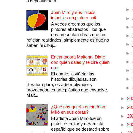
o depositarse a...
►
Joan Miró y sus inicios
infantiles en pintura naif
►
A veces creemos que los
►
pintores abstractos , los que
nos presentan obras que no
►
reflejan realidades, simplemente es que no
►
saben ni dibuj...
►
Encantadora Maitena. Dime
►
con quien sales y te diré quien
eres
►
El comic, la viñeta, las
►
historias dibujadas, son
literatura pura, es arte motivador y
►
provocador, es arte plástico que envuelve.
Mait...
►
20
¿Qué nos quería decir Joan
►
20
Miró en sus obras?
►
20
El artista Joan Miró fue un
pintor, escultor y ceramista
►
20
español que se destacó sobre