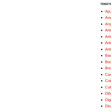
TEMÁTI
Apu
Ara
Arq
Art
Art
Art
Art
Bas
Bo
Bre
Car
Col
Cul
Dib
Digi
Dis