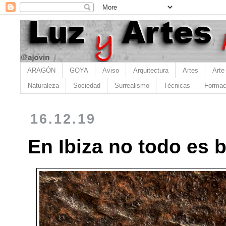
ARAGÓN
GOYA
Aviso
Arquitectura
Artes
Arte
Naturaleza
Sociedad
Surrealismo
Técnicas
Formac
16.12.19
En Ibiza no todo es b