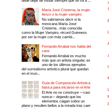
debe dejar de visitar siempre que se va a ...
María José Cristerna, la mujer
lienzo o la mujer vampiro
No sabríamos decir si la
mexicana María José
Cristerna , más conocida
como la Mujer Vampiro, récord Guinness
por ser la mujer con más cambi...
Fernando Arrabal nos habla del
caos
Fernando Arrabal es mucho
más que un artista singular, es
uno de los últimos ejemplos
del surrealismo artístico plural que quedan
en el mun...
Guía de Composición Artística
básica para iniciarse en el Arte
El Arte no se construye —casi
nunca— dejando que los
elementos caigan sobre un
plano y resulten bellos a la mirada tras caer