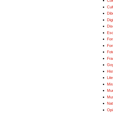
Col
Cul
Dib
Digi
Dis
Esc
For
Fo
Fot
Fra
Go
His
Lit
Mir
Mur
Mu
Nat
Opi