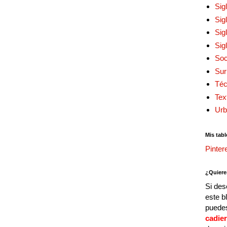
Sig
Sig
Sig
Sig
Soc
Sur
Téc
Tex
Urb
Mis tabl
Pinter
¿Quiere
Si des
este b
puedes
cadie