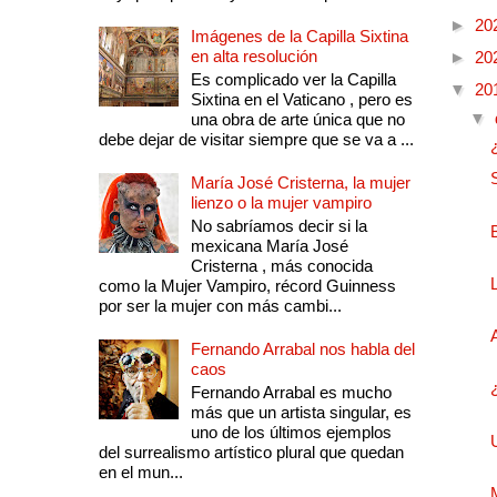
►
20
Imágenes de la Capilla Sixtina
en alta resolución
►
20
Es complicado ver la Capilla
▼
20
Sixtina en el Vaticano , pero es
▼
una obra de arte única que no
debe dejar de visitar siempre que se va a ...
María José Cristerna, la mujer
lienzo o la mujer vampiro
No sabríamos decir si la
mexicana María José
Cristerna , más conocida
como la Mujer Vampiro, récord Guinness
por ser la mujer con más cambi...
Fernando Arrabal nos habla del
caos
Fernando Arrabal es mucho
más que un artista singular, es
uno de los últimos ejemplos
del surrealismo artístico plural que quedan
en el mun...