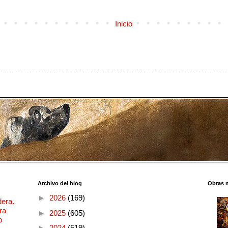
Inicio
Archivo del blog
Obras 
►
2026
(169)
dera.
ra
►
2025
(605)
o
►
2024
(519)