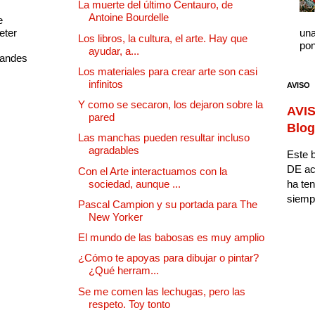
La muerte del último Centauro, de
Antoine Bourdelle
e
eter
una
Los libros, la cultura, el arte. Hay que
pon
ayudar, a...
randes
Los materiales para crear arte son casi
infinitos
AVISO
Y como se secaron, los dejaron sobre la
AVIS
pared
Blog
Las manchas pueden resultar incluso
agradables
Este b
DE ac
Con el Arte interactuamos con la
sociedad, aunque ...
ha ten
siempr
Pascal Campion y su portada para The
New Yorker
El mundo de las babosas es muy amplio
¿Cómo te apoyas para dibujar o pintar?
¿Qué herram...
Se me comen las lechugas, pero las
respeto. Toy tonto