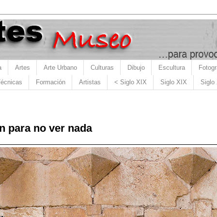
a
Artes
Arte Urbano
Culturas
Dibujo
Escultura
Fotogr
écnicas
Formación
Artistas
< Siglo XIX
Siglo XIX
Siglo
n para no ver nada