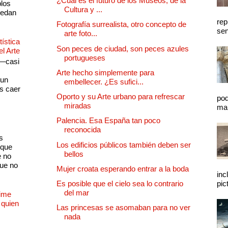
¿Cuál es el futuro de los Museos, de la
plos
Cultura y ...
quedan
rep
Fotografía surrealista, otro concepto de
sen
arte foto...
ística
Son peces de ciudad, son peces azules
el Arte
portugueses
 —casi
s
Arte hecho simplemente para
 un
embellecer. ¿Es sufici...
as caer
Oporto y su Arte urbano para refrescar
pod
miradas
mal
Palencia. Esa España tan poco
reconocida
s
Los edificios públicos también deben ser
 que
bellos
e no
que no
Mujer croata esperando entrar a la boda
inc
Es posible que el cielo sea lo contrario
pic
del mar
Dime
 quien
Las princesas se asomaban para no ver
nada