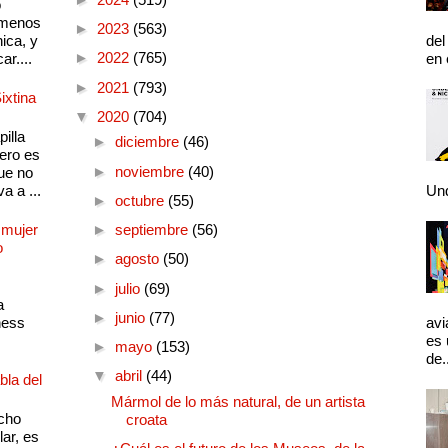
o
 menos
►
2023
(563)
ica, y
del
►
2022
(765)
ar....
en 
►
2021
(793)
ixtina
▼
2020
(704)
illa
►
diciembre
(46)
pero es
►
noviembre
(40)
ue no
a a ...
Und
►
octubre
(55)
 mujer
►
septiembre
(56)
o
►
agosto
(50)
►
julio
(69)
a
►
junio
(77)
ness
avi
es 
►
mayo
(153)
de.
▼
abril
(44)
bla del
Mármol de lo más natural, de un artista
cho
croata
lar, es