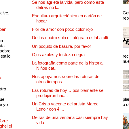
Se nos agrieta la vida, pero como está
detrás no l...
uelve.
Goy
Escultura arquitectónica en cartón de
rep
hogar
Joan
Flor de amor con poco color rojo
De los cuatro solo el fotógrafo estaba allí
un
sta
Un poquito de basura, por favor
 sobre
Ojos azules y tristeza negra
estilo
rec
nue
La fotografía como parte de la historia.
Niños cat...
Nos apoyamos sobre las roturas de
a
otros tiempos
otro
Las roturas de hoy… posiblemente se
produjeron hac...
que
pla
Un Cristo yacente del artista Marcel
e yo
o d
Lenoir con 4 ...
Detrás de una ventana casi siempre hay
Torre
vida
ghel el