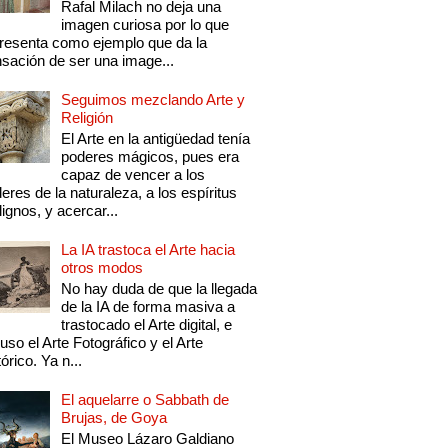
Rafal Milach no deja una
imagen curiosa por lo que
resenta como ejemplo que da la
sación de ser una image...
Seguimos mezclando Arte y
Religión
El Arte en la antigüedad tenía
poderes mágicos, pues era
capaz de vencer a los
eres de la naturaleza, a los espíritus
ignos, y acercar...
La IA trastoca el Arte hacia
otros modos
No hay duda de que la llegada
de la IA de forma masiva a
trastocado el Arte digital, e
luso el Arte Fotográfico y el Arte
tórico. Ya n...
El aquelarre o Sabbath de
Brujas, de Goya
El Museo Lázaro Galdiano