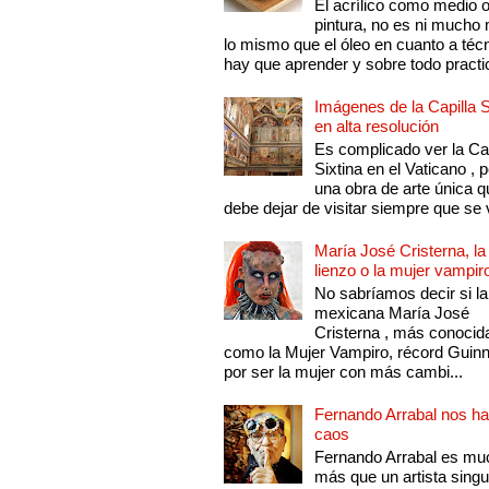
El acrílico como medio 
pintura, no es ni mucho
lo mismo que el óleo en cuanto a técn
hay que aprender y sobre todo practic
Imágenes de la Capilla S
en alta resolución
Es complicado ver la Cap
Sixtina en el Vaticano , 
una obra de arte única q
debe dejar de visitar siempre que se v
María José Cristerna, la
lienzo o la mujer vampir
No sabríamos decir si la
mexicana María José
Cristerna , más conocid
como la Mujer Vampiro, récord Guin
por ser la mujer con más cambi...
Fernando Arrabal nos ha
caos
Fernando Arrabal es mu
más que un artista singu