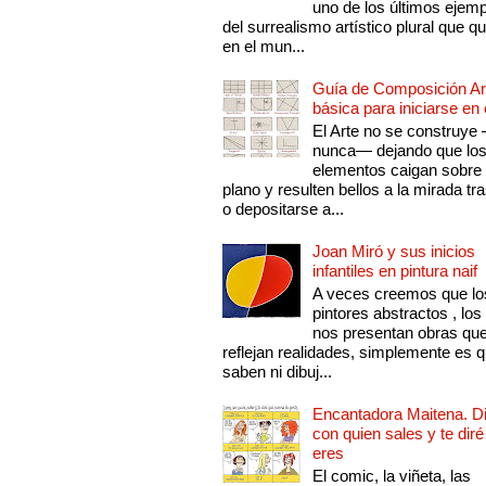
uno de los últimos ejem
del surrealismo artístico plural que 
en el mun...
Guía de Composición Art
básica para iniciarse en 
El Arte no se construye
nunca— dejando que lo
elementos caigan sobre
plano y resulten bellos a la mirada tr
o depositarse a...
Joan Miró y sus inicios
infantiles en pintura naif
A veces creemos que lo
pintores abstractos , los
nos presentan obras qu
reflejan realidades, simplemente es 
saben ni dibuj...
Encantadora Maitena. 
con quien sales y te diré
eres
El comic, la viñeta, las