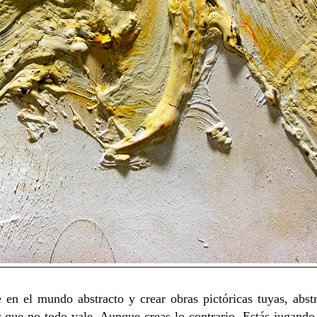
 en el mundo abstracto y crear obras pictóricas tuyas, abst
 que no todo vale. Aunque creas lo contrario. Estás jugando