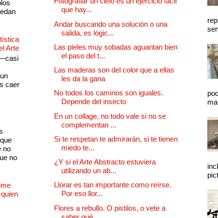
Fotografiar un cielo es un ejercicio fácil
plos
que hay...
quedan
rep
Andar buscando una solución o una
sen
salida, es lógic...
ística
Las pieles muy sobadas aguantan bien
el Arte
el paso del t...
 —casi
s
Las maderas son del color que a ellas
 un
les da la gana
as caer
No todos los caminos son iguales.
pod
Depende del insecto
mal
En un collage, no todo vale si no se
complementan ...
s
Si te respetan te admirarán, si te tienen
 que
miedo te...
e no
que no
¿Y si el Arte Abstracto estuviera
inc
utilizando un ab...
pic
Llorar es tan importante como reírse.
Dime
Por eso llor...
 quien
Flores a rebullo. O pistilos, o vete a
saber qué