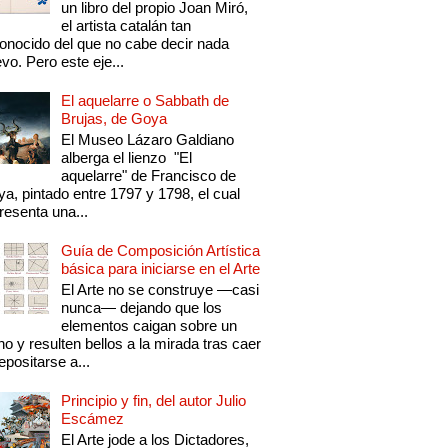
un libro del propio Joan Miró,
el artista catalán tan
onocido del que no cabe decir nada
vo. Pero este eje...
El aquelarre o Sabbath de
Brujas, de Goya
El Museo Lázaro Galdiano
alberga el lienzo "El
aquelarre" de Francisco de
a, pintado entre 1797 y 1798, el cual
resenta una...
Guía de Composición Artística
básica para iniciarse en el Arte
El Arte no se construye —casi
nunca— dejando que los
elementos caigan sobre un
no y resulten bellos a la mirada tras caer
epositarse a...
Principio y fin, del autor Julio
Escámez
El Arte jode a los Dictadores,