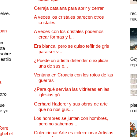
Cerraja catalana para abrir y cerrar
uelve.
rec
A veces los cristales parecen otros
nue
cristales
Joan
A veces con los cristales podemos
crear formas y l...
un
Era blanca, pero se quiso teñir de gris
sta
para ser v...
 sobre
estilo
Goy
¿Puede un artista defender o explicar
rep
una de sus o...
Ventana en Croacia con los rotos de las
guerras
a
¿Para qué servían las vidrieras en las
otro
iglesias gó...
Gerhard Haderer y sus obras de arte
que
pla
que no nos gus...
e yo
o d
Los hombres se juntan con hombres,
pero no sabemos...
Torre
Coleccionar Arte es coleccionar Artistas.
ghel el