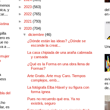
o
 menos
►
2023
(563)
ica, y
del
►
2022
(765)
ar....
en 
►
2021
(793)
ixtina
▼
2020
(704)
illa
▼
diciembre
(46)
pero es
¿Dónde están las ideas? ¿Dónde se
ue no
esconde la creat...
a a ...
Und
La casa chipiada de una araña cabreada
 mujer
y cansada
o
¿Qué es la Forma en una obra llena de
Formas?
a
Arte Gratis. Arte muy Caro. Tiempos
ness
avi
complejos, emb...
es 
La fotógrafa Elba Häxel y su figura con
de.
forma ígnea
bla del
Pues no recuerdo qué era. Ya no
cho
existirá, seguro
lar, es