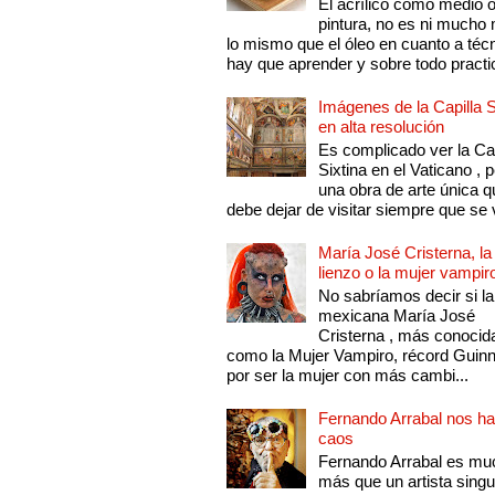
El acrílico como medio 
pintura, no es ni mucho
lo mismo que el óleo en cuanto a técn
hay que aprender y sobre todo practic
Imágenes de la Capilla S
en alta resolución
Es complicado ver la Cap
Sixtina en el Vaticano , 
una obra de arte única q
debe dejar de visitar siempre que se v
María José Cristerna, la
lienzo o la mujer vampir
No sabríamos decir si la
mexicana María José
Cristerna , más conocid
como la Mujer Vampiro, récord Guin
por ser la mujer con más cambi...
Fernando Arrabal nos ha
caos
Fernando Arrabal es mu
más que un artista singu