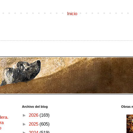
Inicio
Archivo del blog
Obras 
►
2026
(169)
dera.
ra
►
2025
(605)
o
►
2024
(519)