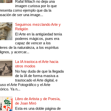
Rafal Milach no deja una
imagen curiosa por lo que
resenta como ejemplo que da la
sación de ser una image...
Seguimos mezclando Arte y
Religión
El Arte en la antigüedad tenía
poderes mágicos, pues era
capaz de vencer a los
eres de la naturaleza, a los espíritus
ignos, y acercar...
La IA trastoca el Arte hacia
otros modos
No hay duda de que la llegada
de la IA de forma masiva a
trastocado el Arte digital, e
luso el Arte Fotográfico y el Arte
tórico. Ya n...
Libro de Artista y de Poesía,
de Joan Miró
Esta es una doble página de