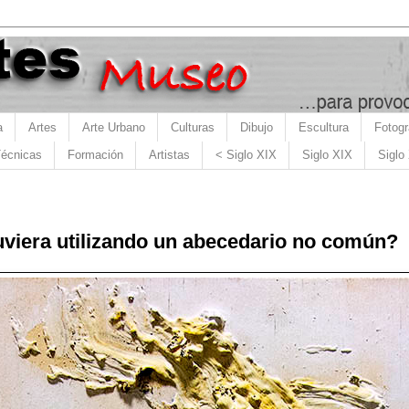
a
Artes
Arte Urbano
Culturas
Dibujo
Escultura
Fotogr
écnicas
Formación
Artistas
< Siglo XIX
Siglo XIX
Siglo
tuviera utilizando un abecedario no común?