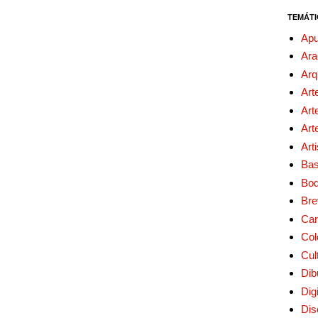
TEMÁTI
Apu
Ara
Arq
Art
Art
Art
Art
Bas
Bo
Bre
Car
Col
Cul
Dib
Digi
Dis