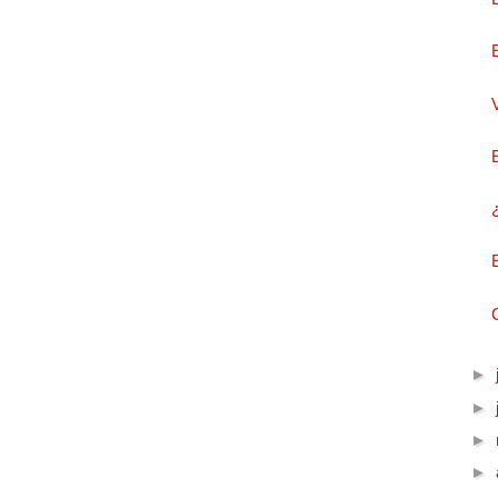
►
►
►
►