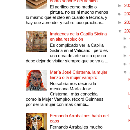
como soporte del acrílico
►
20
El acrílico como medio o
pintura, no es ni mucho menos
►
20
lo mismo que el óleo en cuanto a técnica, y
►
20
hay que aprender y sobre todo practicar....
▼
20
Imágenes de la Capilla Sixtina
►
en alta resolución
Es complicado ver la Capilla
►
Sixtina en el Vaticano , pero es
►
una obra de arte única que no
debe dejar de visitar siempre que se va a ...
►
María José Cristerna, la mujer
▼
lienzo o la mujer vampiro
No sabríamos decir si la
mexicana María José
Cristerna , más conocida
como la Mujer Vampiro, récord Guinness
por ser la mujer con más cambi...
Fernando Arrabal nos habla del
caos
Fernando Arrabal es mucho