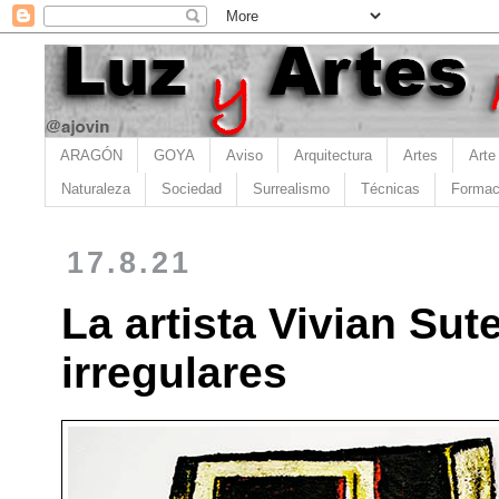
ARAGÓN
GOYA
Aviso
Arquitectura
Artes
Arte
Naturaleza
Sociedad
Surrealismo
Técnicas
Formac
17.8.21
La artista Vivian Su
irregulares