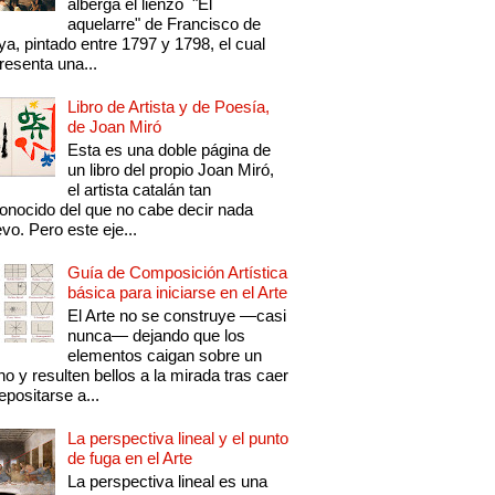
alberga el lienzo "El
aquelarre" de Francisco de
a, pintado entre 1797 y 1798, el cual
resenta una...
Libro de Artista y de Poesía,
de Joan Miró
Esta es una doble página de
un libro del propio Joan Miró,
el artista catalán tan
onocido del que no cabe decir nada
vo. Pero este eje...
Guía de Composición Artística
básica para iniciarse en el Arte
El Arte no se construye —casi
nunca— dejando que los
elementos caigan sobre un
no y resulten bellos a la mirada tras caer
epositarse a...
La perspectiva lineal y el punto
de fuga en el Arte
La perspectiva lineal es una