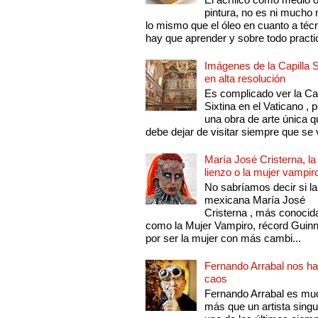
pintura, no es ni mucho
lo mismo que el óleo en cuanto a técn
hay que aprender y sobre todo practic
Imágenes de la Capilla S
en alta resolución
Es complicado ver la Cap
Sixtina en el Vaticano , 
una obra de arte única q
debe dejar de visitar siempre que se v
María José Cristerna, la
lienzo o la mujer vampir
No sabríamos decir si la
mexicana María José
Cristerna , más conocid
como la Mujer Vampiro, récord Guin
por ser la mujer con más cambi...
Fernando Arrabal nos ha
caos
Fernando Arrabal es mu
más que un artista singu