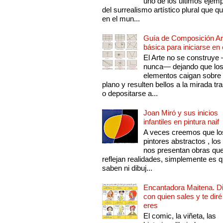
uno de los últimos ejem
del surrealismo artístico plural que 
en el mun...
Guía de Composición Art
básica para iniciarse en 
El Arte no se construye
nunca— dejando que lo
elementos caigan sobre
plano y resulten bellos a la mirada tr
o depositarse a...
Joan Miró y sus inicios
infantiles en pintura naif
A veces creemos que lo
pintores abstractos , los
nos presentan obras qu
reflejan realidades, simplemente es 
saben ni dibuj...
Encantadora Maitena. 
con quien sales y te diré
eres
El comic, la viñeta, las