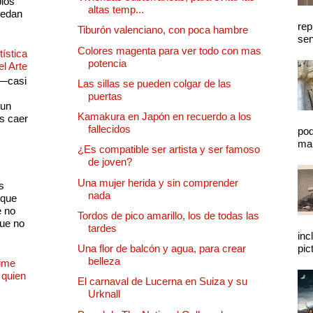
plos
altas temp...
quedan
rep
Tiburón valenciano, con poca hambre
sen
Colores magenta para ver todo con mas
ística
potencia
el Arte
 —casi
Las sillas se pueden colgar de las
s
puertas
 un
Kamakura en Japón en recuerdo a los
as caer
fallecidos
pod
mal
¿Es compatible ser artista y ser famoso
de joven?
Una mujer herida y sin comprender
s
nada
 que
e no
Tordos de pico amarillo, los de todas las
que no
tardes
inc
Una flor de balcón y agua, para crear
pic
belleza
Dime
 quien
El carnaval de Lucerna en Suiza y su
Urknall