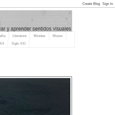
afía
Literatura
Miradas
Museo
 XX
Siglo XXI