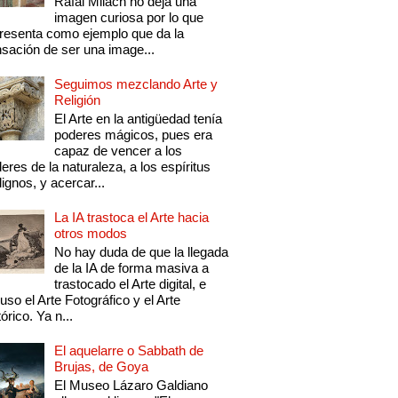
Rafal Milach no deja una
imagen curiosa por lo que
resenta como ejemplo que da la
sación de ser una image...
Seguimos mezclando Arte y
Religión
El Arte en la antigüedad tenía
poderes mágicos, pues era
capaz de vencer a los
eres de la naturaleza, a los espíritus
ignos, y acercar...
La IA trastoca el Arte hacia
otros modos
No hay duda de que la llegada
de la IA de forma masiva a
trastocado el Arte digital, e
luso el Arte Fotográfico y el Arte
tórico. Ya n...
El aquelarre o Sabbath de
Brujas, de Goya
El Museo Lázaro Galdiano