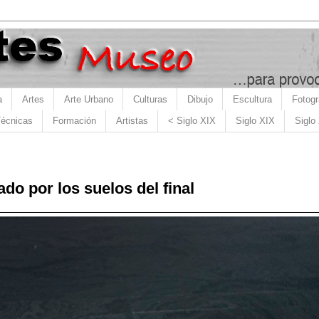
a
Artes
Arte Urbano
Culturas
Dibujo
Escultura
Fotogr
écnicas
Formación
Artistas
< Siglo XIX
Siglo XIX
Siglo
do por los suelos del final