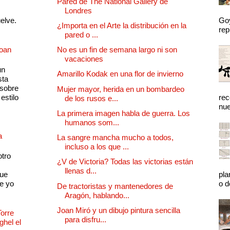
Pared de The National Gallery de
Londres
uelve.
Goy
¿Importa en el Arte la distribución en la
rep
pared o ...
Joan
No es un fin de semana largo ni son
vacaciones
un
Amarillo Kodak en una flor de invierno
sta
 sobre
Mujer mayor, herida en un bombardeo
estilo
rec
de los rusos e...
nue
La primera imagen habla de guerra. Los
humanos som...
a
La sangre mancha mucho a todos,
incluso a los que ...
otro
¿V de Victoria? Todas las victorias están
llenas d...
que
pla
e yo
o d
De tractoristas y mantenedores de
Aragón, hablando...
Joan Miró y un dibujo pintura sencilla
Torre
para disfru...
ghel el