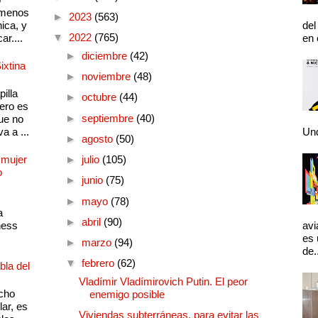
 menos
►
2023
(563)
ica, y
del
▼
2022
(765)
ar....
en 
►
diciembre
(42)
ixtina
►
noviembre
(48)
illa
►
octubre
(44)
pero es
►
septiembre
(40)
ue no
a a ...
Und
►
agosto
(50)
 mujer
►
julio
(105)
o
►
junio
(75)
►
mayo
(78)
a
►
abril
(90)
ness
avi
es 
►
marzo
(94)
de.
▼
febrero
(62)
bla del
Vladímir Vladímirovich Putin. El peor
cho
enemigo posible
lar, es
Viviendas subterráneas, para evitar las