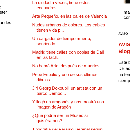
La ciudad a veces, tiene estos
e
encuadres
eter
mat
Arte Pequeño, en las calles de Valencia
con
randes
Nudos urbanos de colores. Los cables
tienen vida p...
AVISO
Un cargador de tiempo muerto,
sonriendo
AVIS
Blog
Madrid tiene calles con copias de Dalí
en las fach...
Este b
No habrá Arte, después de muertos
DE ac
Pepe Espaliú y uno de sus últimos
ha ten
dibujos
siempr
Jiri Georg Dokoupil, un artista con un
barco Democ...
Y llegó un aragonés y nos mostró una
imagen de Aragón
¿Qué podría ser un Museo si
quisiéramos?
Tipografía del Paraíso Terrenal según