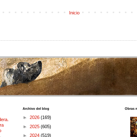
Inicio
Archivo del blog
Obras 
►
2026
(169)
dera.
ra
►
2025
(605)
o
►
2024
(519)
o