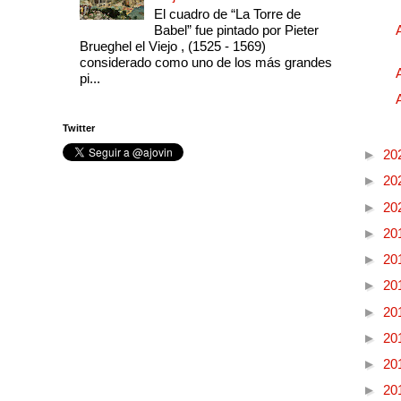
El cuadro de “La Torre de
Babel” fue pintado por Pieter
Brueghel el Viejo , (1525 - 1569)
considerado como uno de los más grandes
pi...
Twitter
►
20
►
20
►
20
►
20
►
20
►
20
►
20
►
20
►
20
►
20