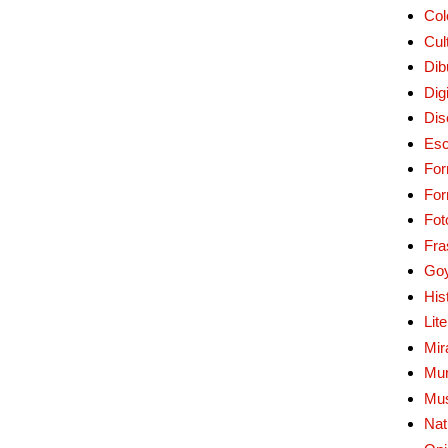
Col
Cul
Dib
Digi
Dis
Esc
For
Fo
Fot
Fra
Go
His
Lit
Mir
Mur
Mu
Nat