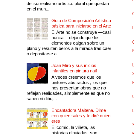
del surrealismo artístico plural que quedan
en el mun...
Guía de Composición Artística
básica para iniciarse en el Arte
El Arte no se construye —casi
nunca— dejando que los
elementos caigan sobre un
plano y resulten bellos a la mirada tras caer
o depositarse a...
Joan Miró y sus inicios
infantiles en pintura naif
A veces creemos que los
pintores abstractos , los que
nos presentan obras que no
reflejan realidades, simplemente es que no
saben ni dibuj...
Encantadora Maitena. Dime
con quien sales y te diré quien
eres
El comic, la viñeta, las
historias dibujadas, son