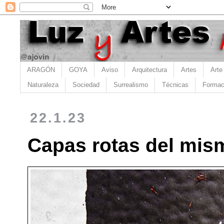
ARAGÓN
GOYA
Aviso
Arquitectura
Artes
Arte
Naturaleza
Sociedad
Surrealismo
Técnicas
Formac
22.1.23
Capas rotas del mis