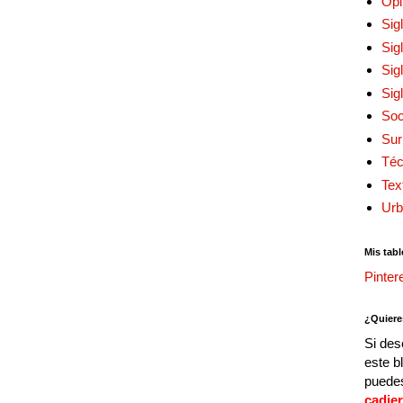
Opi
Sig
Sig
Sig
Sig
Soc
Sur
Téc
Tex
Urb
Mis tabl
Pinter
¿Quiere
Si des
este b
puedes
cadie