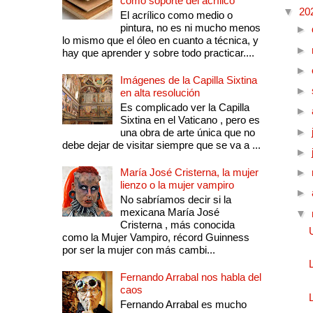
como soporte del acrílico
▼
20
El acrílico como medio o
pintura, no es ni mucho menos
►
lo mismo que el óleo en cuanto a técnica, y
►
hay que aprender y sobre todo practicar....
►
Imágenes de la Capilla Sixtina
►
en alta resolución
Es complicado ver la Capilla
►
Sixtina en el Vaticano , pero es
►
una obra de arte única que no
debe dejar de visitar siempre que se va a ...
►
María José Cristerna, la mujer
►
lienzo o la mujer vampiro
►
No sabríamos decir si la
mexicana María José
▼
Cristerna , más conocida
como la Mujer Vampiro, récord Guinness
por ser la mujer con más cambi...
Fernando Arrabal nos habla del
caos
Fernando Arrabal es mucho