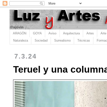
ARAGÓN
GOYA
Aviso
Arquitectura
Artes
Arte
Naturaleza
Sociedad
Surrealismo
Técnicas
Formac
7.3.24
Teruel y una columna