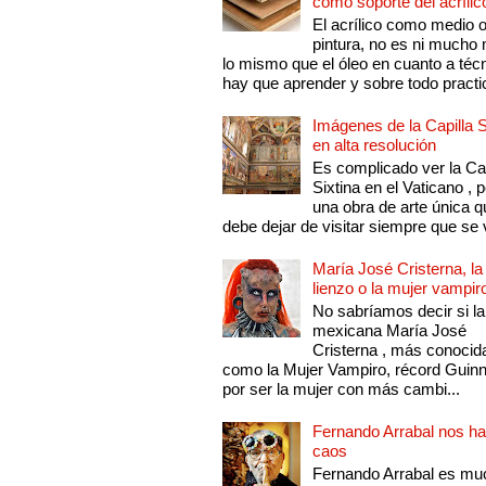
como soporte del acrílic
El acrílico como medio 
pintura, no es ni mucho
lo mismo que el óleo en cuanto a técn
hay que aprender y sobre todo practic
Imágenes de la Capilla S
en alta resolución
Es complicado ver la Cap
Sixtina en el Vaticano , 
una obra de arte única q
debe dejar de visitar siempre que se v
María José Cristerna, la
lienzo o la mujer vampir
No sabríamos decir si la
mexicana María José
Cristerna , más conocid
como la Mujer Vampiro, récord Guin
por ser la mujer con más cambi...
Fernando Arrabal nos ha
caos
Fernando Arrabal es mu