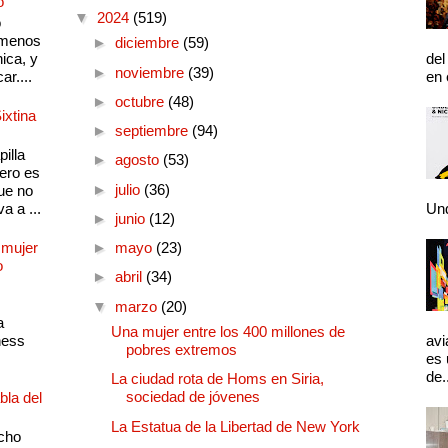
o
▼
2024
(519)
o
 menos
►
diciembre
(59)
ica, y
del
►
noviembre
(39)
ar....
en 
►
octubre
(48)
ixtina
►
septiembre
(94)
illa
►
agosto
(53)
pero es
►
julio
(36)
ue no
a a ...
Und
►
junio
(12)
 mujer
►
mayo
(23)
o
►
abril
(34)
▼
marzo
(20)
a
Una mujer entre los 400 millones de
ness
avi
pobres extremos
es 
de.
La ciudad rota de Homs en Siria,
sociedad de jóvenes
bla del
La Estatua de la Libertad de New York
cho