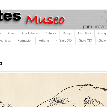
a
Artes
Arte Urbano
Culturas
Dibujo
Escultura
Fotogr
écnicas
Formación
Artistas
< Siglo XIX
Siglo XIX
Siglo
o