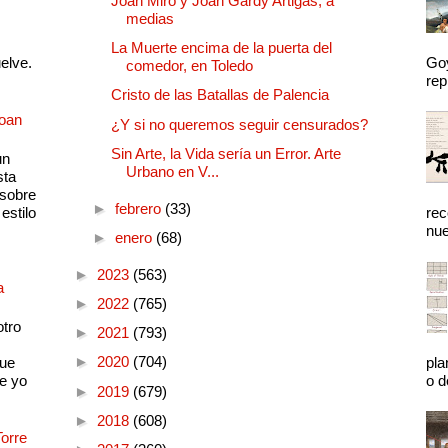
Joan Miró y Joan Gardy Artigas, a
medias
La Muerte encima de la puerta del
uelve.
Goy
comedor, en Toledo
rep
Cristo de las Batallas de Palencia
Joan
¿Y si no queremos seguir censurados?
Sin Arte, la Vida sería un Error. Arte
un
Urbano en V...
sta
 sobre
►
febrero
(33)
estilo
rec
nue
►
enero
(68)
►
2023
(563)
a
►
2022
(765)
otro
►
2021
(793)
►
2020
(704)
que
pla
e yo
o d
►
2019
(679)
►
2018
(608)
Torre