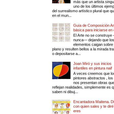
más que un artista singu
uno de los últimos ejem
del surrealismo artístico plural que 
en el mun...
Guía de Composición Art
básica para iniciarse en 
El Arte no se construye
nunca— dejando que lo
elementos caigan sobre
plano y resulten bellos a la mirada tr
o depositarse a...
Joan Miró y sus inicios
infantiles en pintura naif
A veces creemos que lo
pintores abstractos , los
nos presentan obras qu
reflejan realidades, simplemente es 
saben ni dibuj...
Encantadora Maitena. 
con quien sales y te diré
eres