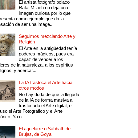
El artista fotógrafo polaco
Rafal Milach no deja una
imagen curiosa por lo que
resenta como ejemplo que da la
sación de ser una image...
Seguimos mezclando Arte y
Religión
El Arte en la antigüedad tenía
poderes mágicos, pues era
capaz de vencer a los
eres de la naturaleza, a los espíritus
ignos, y acercar...
La IA trastoca el Arte hacia
otros modos
No hay duda de que la llegada
de la IA de forma masiva a
trastocado el Arte digital, e
luso el Arte Fotográfico y el Arte
tórico. Ya n...
El aquelarre o Sabbath de
Brujas, de Goya