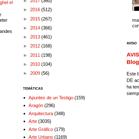
►
2017
(360)
ghel el
►
2016
(512)
e
►
2015
(267)
eter
mat
con
►
2014
(366)
randes
►
2013
(461)
AVISO
►
2012
(168)
AVIS
►
2011
(198)
Blog
►
2010
(104)
►
2009
(56)
Este b
DE ac
ha ten
TEMÁTICAS
siempr
Apuntes de un Testigo
(159)
Aragón
(296)
Arquitectura
(348)
Arte
(3035)
Arte Gráfico
(179)
Arte Urbano
(1169)