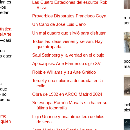
lar, es
Las Cuatro Estaciones del escultor Rob
plos
Birza
quedan
Proverbios Disparates Francisco Goya
rep
sen
Un Cano de José Luis Cano
ística
Un mal cuadro que sirvió para disfrutar
el Arte
 —casi
Todas las ideas vienen y se van. Hay
s
que atraparla...
 un
Saul Steinberg y la verdad en el dibujo
as caer
pod
Apocalipsis. Arte Flamenco siglo XV
mal
Robbie Williams y su Arte Gráfico
Teruel y una columna decorada, en la
s
calle
 que
e no
Obra de 1982 en ARCO Madrid 2024
que no
Se escapa Ramón Masats sin hacer su
inc
última fotografía
pic
Dime
Ligia Unanue y una atmósfera de hilos
 quien
de seda