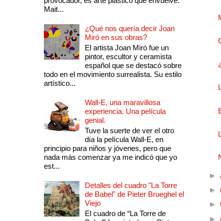
provocador, es arte plástico que envuelve.
Mait...
¿Qué nos quería decir Joan
Miró en sus obras?
El artista Joan Miró fue un
pintor, escultor y ceramista
español que se destacó sobre
todo en el movimiento surrealista. Su estilo
artístico...
Wall-E, una maravillosa
experiencia. Una película
genial.
Tuve la suerte de ver el otro
día la película Wall-E, en
principio para niños y jóvenes, pero que
nada más comenzar ya me indicó que yo
est...
►
Detalles del cuadro "La Torre
►
de Babel" de Pieter Brueghel el
Viejo
►
El cuadro de “La Torre de
►