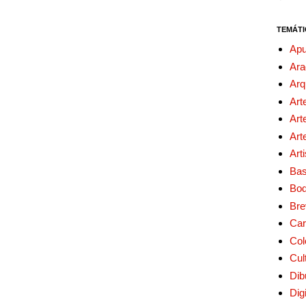
TEMÁTI
Apu
Ara
Arq
Art
Art
Art
Art
Bas
Bo
Bre
Car
Col
Cul
Dib
Digi