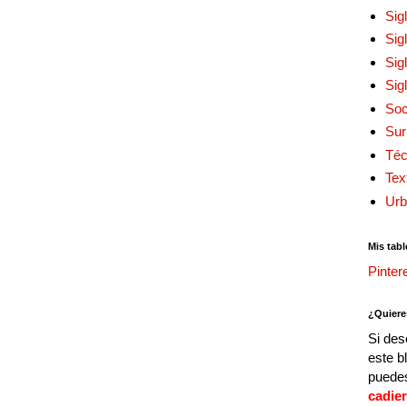
Sig
Sig
Sig
Sig
Soc
Sur
Téc
Tex
Urb
Mis tabl
Pinter
¿Quiere
Si des
este b
puedes
cadie