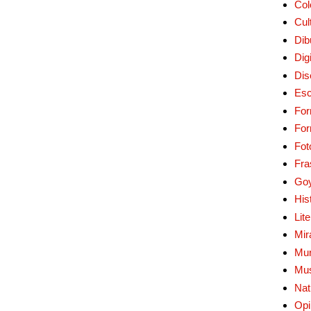
Col
Cul
Dib
Digi
Dis
Esc
For
Fo
Fot
Fra
Go
His
Lit
Mir
Mur
Mu
Nat
Opi