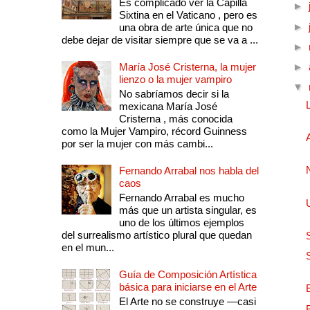
Es complicado ver la Capilla
►
Sixtina en el Vaticano , pero es
►
una obra de arte única que no
debe dejar de visitar siempre que se va a ...
►
María José Cristerna, la mujer
►
lienzo o la mujer vampiro
▼
No sabríamos decir si la
mexicana María José
Cristerna , más conocida
como la Mujer Vampiro, récord Guinness
por ser la mujer con más cambi...
Fernando Arrabal nos habla del
caos
Fernando Arrabal es mucho
más que un artista singular, es
uno de los últimos ejemplos
del surrealismo artístico plural que quedan
en el mun...
Guía de Composición Artística
básica para iniciarse en el Arte
El Arte no se construye —casi